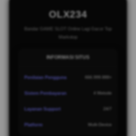
OLX234
Bandar GAME SLOT Online Lagi Gacor Top
Markotop
INFORMASI SITUS
Penilaian Pengguna
666.999.888+
Sistem Pembayaran
4 Metode
Layanan Support
24/7
Platform
Multi-Device