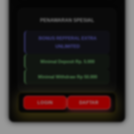
PENAWARAN SPESIAL
BONUS REFFERAL EXTRA
UNLIMITED
Minimal Deposit Rp. 5.000
Minimal Withdraw Rp 50.000
LOGIN
DAFTAR
Layer Popup Close