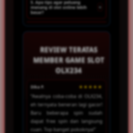
5. Apa tips agar peluang
hari atau saat server tidak
pemain lain di OLX234.
+
menang di slot online lebih
menawarkan sistem keamanan
terlalu padat. Namun, pada
besar?
dan privasi yang terjaga, serta
dasarnya hasil slot tetap
transaksi yang cepat. Namun,
bergantung pada sistem RNG
Beberapa tips yang bisa
penting bagi pemain untuk
(Random Number Generator).
diterapkan antara lain
selalu memastikan akses
mengatur modal dengan baik,
REVIEW TERATAS
melalui link resmi atau
memilih game dengan RTP
alternatif yang valid.
MEMBER GAME SLOT
tinggi, memanfaatkan bonus,
OLX234
serta bermain dengan strategi
dan tidak terburu-buru dalam
mengambil keputusan.
Dika P.
★★★★★
Rian K.
“Awalnya coba-coba di OLX234,
“Main slo
eh ternyata beneran lagi gacor!
sering b
Baru beberapa spin sudah
Udah beb
dapat free spin dan langsung
lancar
cuan. Top banget pokoknya!”
Recommen