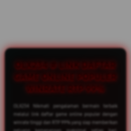
OLX234 # LINK DAFTAR
GAME ONLINE POPULER
WINRATE RTP 99%
OLX234 Nikmati pengalaman bermain terbaik
melalui link daftar game online populer dengan
winrate tinggi dan RTP 99% yang siap memberikan
peluang kemenangan maksimal setiap hari.