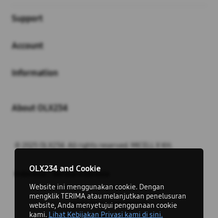
Support
Account
Information
About OLX234
© 2025 OLX234. All rights reserved. MICELL X KH.
close
OLX234 and Cookie
Indonesia / Bahasa Indonesia
Website ini menggunakan cookie. Dengan
mengklik TERIMA atau melanjutkan penelusuran
Ingin Tetap Terhubung?
website, Anda menyetujui penggunaan cookie
kami.
Lihat Kebijakan Privasi kami di sini.