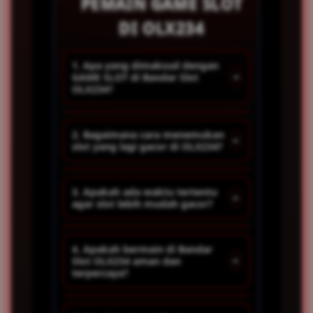
PEMAIN GAME SLOT
DI OLX234
1. Apa yang dimaksud dengan
+
GAME SLOT di Bandar Slot
OLX234?
GAME SLOT adalah istilah yang
2. Bagaimana cara menemukan
+
slot yang lagi gacor di OLX234?
digunakan pemain untuk
menggambarkan permainan
Untuk menemukan GAME
slot yang sedang sering
3. Apakah ada waktu tertentu
+
agar slot lebih mudah gacor?
SLOT, pemain bisa melihat pola
memberikan kemenangan atau
permainan, mencoba beberapa
bonus. Di Bandar Slot OLX234,
Banyak pemain percaya ada
provider populer, serta
GAME SLOT biasanya memiliki
4. Apakah bermain di Bandar
+
Slot OLX234 aman dan
jam-jam tertentu di mana slot
memanfaatkan informasi atau
tingkat kemenangan (RTP) yang
terpercaya?
lebih sering memberikan
rekomendasi game yang
terasa lebih tinggi dalam
kemenangan, seperti malam
sedang ramai dimainkan oleh
periode tertentu.
Bandar Slot OLX234 umumnya