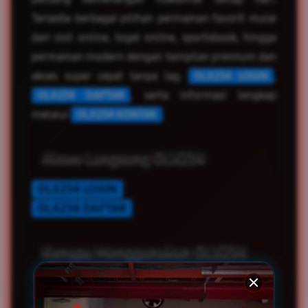
Tersedia berbagai pilihan permainan favorit mulai
dari slot online, togel online, sportsbook, hingga
permainan modern dengan tampilan premium dan
akses super cepat tanpa lag.
OLX234 LOGIN
,
OLX234 DAFTAR
, serta informasi lengkap
melalui
OLX234 KONTAK
.
Akses Langsung OLX234
OLX234 LOGIN
OLX234 DAFTAR
Kenapa Menggunakan OLX234
Akses Cepat Tanpa Hambatan