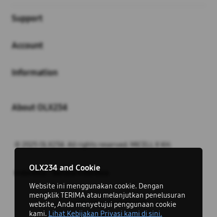
Support
Account
Information
About OLX234
© 2025 OLX234. All rights reserved. MICELL X KH.
close
OLX234 and Cookie
Indonesia / Bahasa Indonesia
Website ini menggunakan cookie. Dengan
mengklik TERIMA atau melanjutkan penelusuran
Ingin Tetap Terhubung?
website, Anda menyetujui penggunaan cookie
kami.
Lihat Kebijakan Privasi kami di sini.