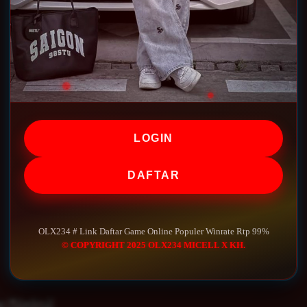
LOGIN
DAFTAR
OLX234 # Link Daftar Game Online Populer Winrate Rtp 99%
© COPYRIGHT 2025 OLX234 MICELL X KH.
 Digital