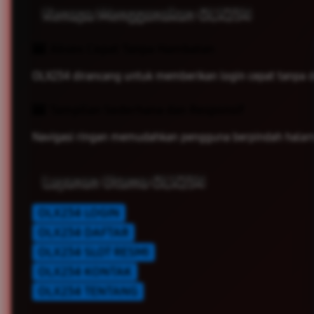
Kenapa Menggunakan OLX234
Akses Cepat Tanpa Hambatan
OLX234 dirancang untuk memberikan login cepat tanpa de
Tampilan Sederhana dan Responsif
Navigasi ringan memudahkan pengguna berpindah halam
Layanan Utama OLX234
OLX234 LOGIN
OLX234 DAFTAR
OLX234 SLOT RESMI
OLX234 KONTAK
OLX234 TENTANG