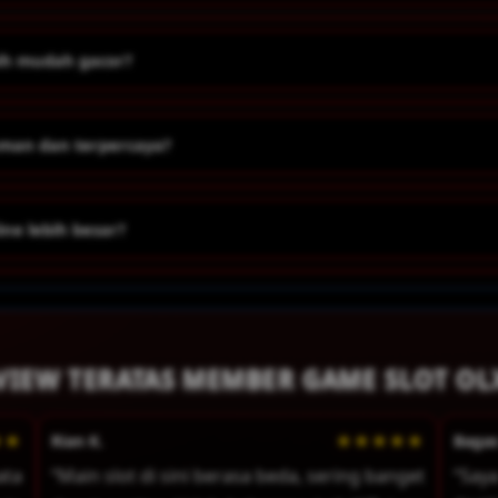
sa melihat pola permainan, mencoba beberapa provider 
bih mudah gacor?
i dimainkan oleh pemain lain di OLX234.
entu di mana slot lebih sering memberikan kemenangan, se
aman dan terpercaya?
il slot tetap bergantung pada sistem RNG (Random Number
 sistem keamanan dan privasi yang terjaga, serta tra
ine lebih besar?
lui link resmi atau alternatif yang valid.
ara lain mengatur modal dengan baik, memilih game denga
uru-buru dalam mengambil keputusan.
VIEW TERATAS MEMBER GAME SLOT OL
Rizky A.
★★★★★
Fajar T.
“Baru daftar kemarin, langsung coba slot
“Pelaya