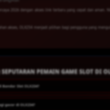
ercaya 2026 dengan akses link terbaru yang cepat dan aman. Ni
ahan akses, OLX234 menjadi pilihan bagi pengguna yang me
 SEPUTARAN PEMAIN GAME SLOT DI O
i Bandar Slot OLX234?
an pemain untuk menggambarkan permainan slot yang se
gi gacor di OLX234?
biasanya memiliki tingkat kemenangan (RTP) yang terasa le