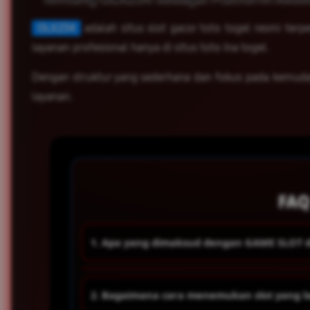
OLX234
adalah situs slot gacor toto togel resmi terp
layanan profesional hanya di situs toto Ina togel.
Dengan struktur yang sederhana dan fokus pada kemud
layanan.
FAQ
1. Apa yang dimaksud dengan GAME SLOT d
GAME SLOT adalah istilah yang digunak
2. Bagaimana cara menemukan slot yang la
bonus. Di Bandar Slot OLX234, GAME SLOT 