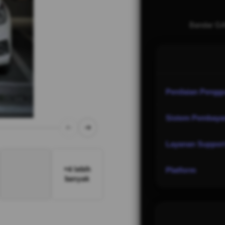
Bandar GA
Penilaian Pengg
Sistem Pembaya
Sebelumnya
Berikutnya
Layanan Suppor
+4 lebih
Platform
banyak