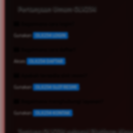
Pertanyaan Umum OLX234
Bagaimana cara login?
Gunakan
OLX234 LOGIN
.
Bagaimana cara daftar?
Akses
OLX234 DAFTAR
.
Apakah tersedia slot resmi?
Gunakan
OLX234 SLOT RESMI
.
Bagaimana menghubungi layanan?
Gunakan
OLX234 KONTAK
.
Tentang OLX234 sebagai Platform Akses