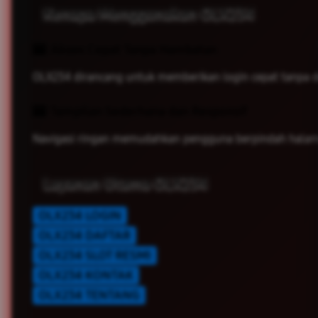
Kenapa Menggunakan OLX234
Akses Cepat Tanpa Hambatan
OLX234 dirancang untuk memberikan login cepat tanpa de
Tampilan Sederhana dan Responsif
Navigasi ringan memudahkan pengguna berpindah halam
Layanan Utama OLX234
OLX234 LOGIN
OLX234 DAFTAR
OLX234 SLOT RESMI
OLX234 KONTAK
OLX234 TENTANG