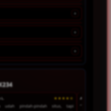
populer, serta memanfaatkan informasi
+
perti malam hari atau saat server tidak
+
 Generator).
nsaksi yang cepat. Namun, penting bagi
+
n RTP tinggi, memanfaatkan bonus, serta
X234
★★★★☆
nan cepat, deposit gampang, dan