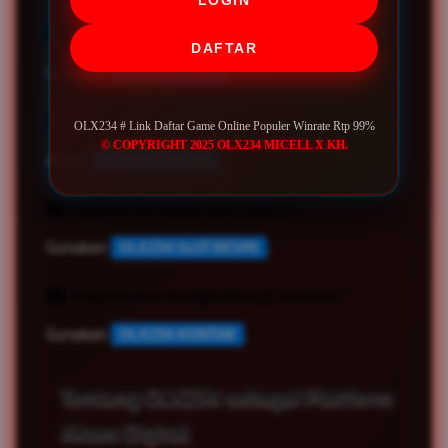
Bagaimana cara login?
DAFTAR
Gunakan
OLX234 LOGIN
.
Bagaimana cara daftar?
OLX234 # Link Daftar Game Online Populer Winrate Rtp 99%
© COPYRIGHT 2025 OLX234 MICELL X KH.
Akses
OLX234 DAFTAR
.
Apakah tersedia slot resmi?
Gunakan
OLX234 SLOT RESMI
.
Bagaimana menghubungi layanan?
Gunakan
OLX234 KONTAK
.
Tentang OLX234 sebagai Platform
Akses Digital