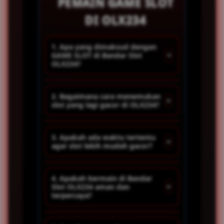
PEMAIN GAME SLOT
DI OLX234
1. Apa yang dimaksud dengan
+
GAME SLOT di Bandar Slot
OLX234?
GAME SLOT adalah istilah yang
2. Bagaimana cara menemukan
+
slot yang lagi gacor di OLX234?
digunakan pemain untuk
menggambarkan permainan
Untuk menemukan GAME
slot yang sedang sering
3. Apakah ada waktu tertentu
+
agar slot lebih mudah gacor?
SLOT, pemain bisa melihat pola
memberikan kemenangan atau
permainan, mencoba beberapa
bonus. Di Bandar Slot OLX234,
Banyak pemain percaya ada
provider populer, serta
GAME SLOT biasanya memiliki
4. Apakah bermain di Bandar
+
Slot OLX234 aman dan
jam-jam tertentu di mana slot
memanfaatkan informasi atau
tingkat kemenangan (RTP) yang
terpercaya?
lebih sering memberikan
rekomendasi game yang
terasa lebih tinggi dalam
kemenangan, seperti malam
sedang ramai dimainkan oleh
periode tertentu.
Bandar Slot OLX234 umumnya