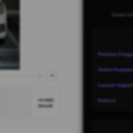
Bandar GA
Penilaian Pengg
Sistem Pembaya
Sebelumnya
Berikutnya
Layanan Suppor
+4 lebih
Platform
banyak