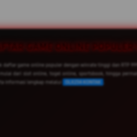
AFTAR GAME ONLINE POPULER
nk daftar game online populer dengan winrate tinggi dan RTP
it mulai dari slot online, togel online, sportsbook, hingga p
rta informasi lengkap melalui
OLX234 KONTAK
.