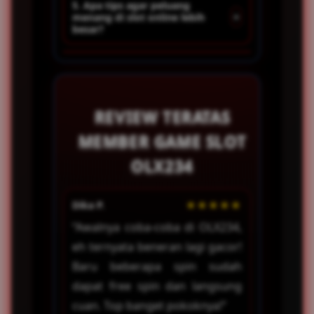
5. Apa tips agar peluang
hari atau saat server tidak
pemain lain di OLX234.
+
menang di slot online lebih
menawarkan sistem keamanan
terlalu padat. Namun, pada
besar?
dan privasi yang terjaga, serta
dasarnya hasil slot tetap
transaksi yang cepat. Namun,
bergantung pada sistem RNG
Beberapa tips yang bisa
penting bagi pemain untuk
(Random Number Generator).
diterapkan antara lain
selalu memastikan akses
mengatur modal dengan baik,
REVIEW TERATAS
melalui link resmi atau
memilih game dengan RTP
alternatif yang valid.
MEMBER GAME SLOT
tinggi, memanfaatkan bonus,
OLX234
serta bermain dengan strategi
dan tidak terburu-buru dalam
mengambil keputusan.
Dika P.
★★★★★
Rian K.
“Awalnya coba-coba di OLX234,
“Main slo
eh ternyata beneran lagi gacor!
sering b
Baru beberapa spin sudah
Udah beb
dapat free spin dan langsung
lancar
cuan. Top banget pokoknya!”
Recommen