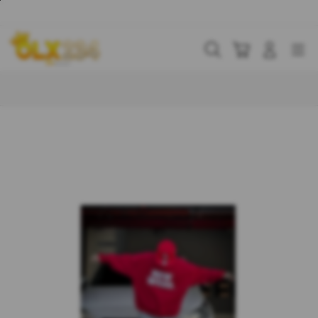
Skip
to
content
Cari
Troli
Login
Navigation
Buka Info Lebih Lanjut