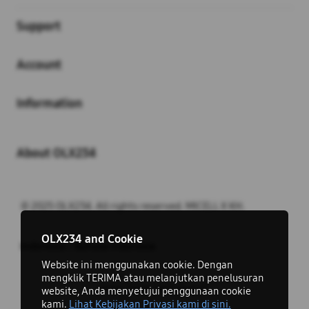
Support
Account
Information
About OLX234
© 2025 OLX234. All rights reserved. MICELL X KH.
close
OLX234 and Cookie
Indonesia / Bahasa Indonesia
Website ini menggunakan cookie. Dengan
mengklik TERIMA atau melanjutkan penelusuran
Ingin Tetap Terhubung?
website, Anda menyetujui penggunaan cookie
kami.
Lihat Kebijakan Privasi kami di sini.