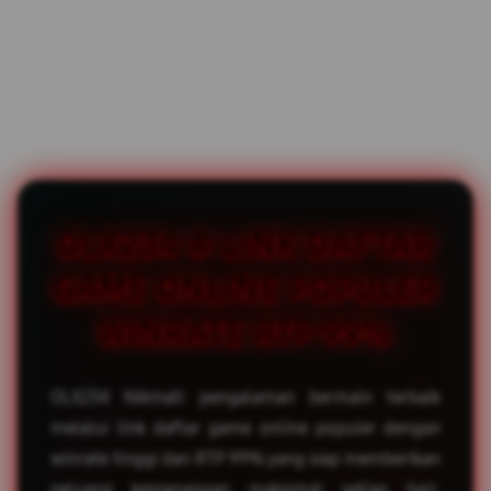
OLX234 # LINK DAFTAR
GAME ONLINE POPULER
WINRATE RTP 99%
OLX234 Nikmati pengalaman bermain terbaik
melalui link daftar game online populer dengan
winrate tinggi dan RTP 99% yang siap memberikan
peluang kemenangan maksimal setiap hari.