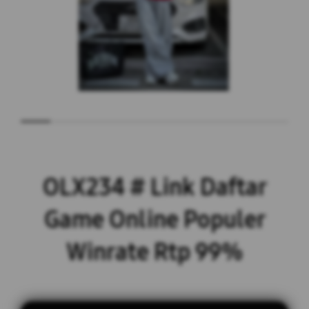
OLX234 # Link Daftar
Game Online Populer
Winrate Rtp 99%