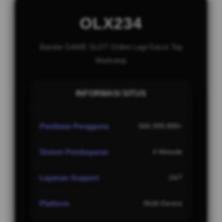
OLX234
Bandar GAME SLOT Online Lagi Gacor Top
Markotop
INFORMASI SITUS
Penilaian Pengguna
666.999.888+
Sistem Pembayaran
4 Metode
Layanan Support
24/7
Platform
Multi-Device