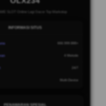
OLX234
ME SLOT Online Lagi Gacor Top Markotop
INFORMASI SITUS
una
666.999.888+
ran
4 Metode
t
24/7
Multi-Device
PENAWARAN SPESIAL