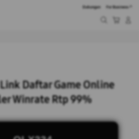
Dukungan
For Business
Cari
Troli
Login/Sign-Up
Cari
Link Daftar Game Online
er Winrate Rtp 99%