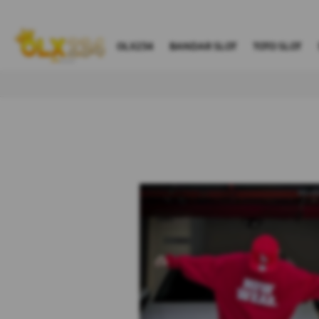
Skip
to
content
OLX234
BANDAR SLOT
TOTO SLOT
Buka Info Lebih Lanjut