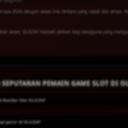
ercaya 2026 dengan akses link terbaru yang cepat dan aman. Ni
ahan akses, OLX234 menjadi pilihan bagi pengguna yang me
 SEPUTARAN PEMAIN GAME SLOT DI O
i Bandar Slot OLX234?
an pemain untuk menggambarkan permainan slot yang se
gi gacor di OLX234?
biasanya memiliki tingkat kemenangan (RTP) yang terasa le