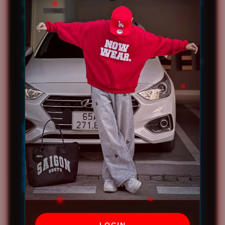
OLX234 dirancang untuk memberikan login cepat
tanpa delay dengan sistem stabil.
Tampilan Sederhana dan Responsif
Navigasi ringan memudahkan pengguna
berpindah halaman tanpa kebingungan.
Layanan Utama OLX234
OLX234 LOGIN
OLX234 DAFTAR
OLX234 SLOT RESMI
OLX234 KONTAK
OLX234 TENTANG
Pertanyaan Umum OLX234
LOGIN