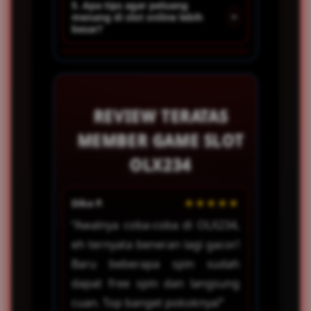
5. Apa tips agar peluang
hari atau saat server tidak
pemain lain di OLX234.
+
menang di slot online lebih
menawarkan sistem keamanan
terlalu padat. Namun, pada
besar?
dan privasi yang terjaga, serta
dasarnya hasil slot tetap
transaksi yang cepat. Namun,
bergantung pada sistem RNG
Beberapa tips yang bisa
penting bagi pemain untuk
(Random Number Generator).
diterapkan antara lain
selalu memastikan akses
mengatur modal dengan baik,
REVIEW TERATAS
melalui link resmi atau
memilih game dengan RTP
alternatif yang valid.
MEMBER GAME SLOT
tinggi, memanfaatkan bonus,
OLX234
serta bermain dengan strategi
dan tidak terburu-buru dalam
★★★★★
Rian K.
mengambil keputusan.
★★★★★
Bagas L.
i OLX234,
“Main slot di sini berasa beda,
“Saya ud
gi gacor!
sering banget dapet scatter.
situs, tap
n sudah
Udah beberapa kali WD juga
konsisten
langsung
lancar tanpa kendala.
Polanya en
knya!”
Recommended buat yang cari
kasih ja