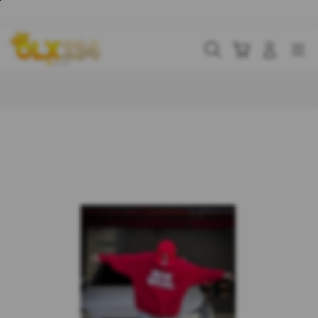
Skip
to
content
Cari
Troli
Login
Navigation
Buka Info Lebih Lanjut