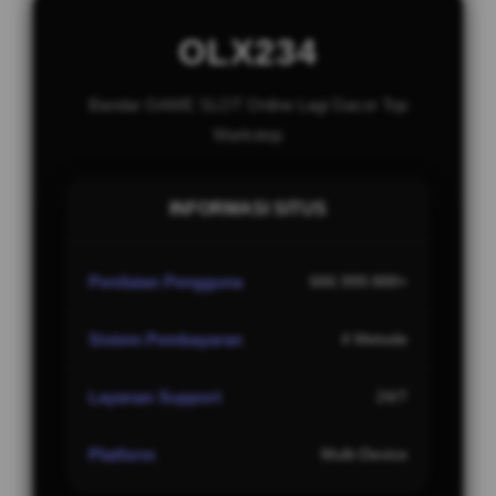
OLX234
Bandar GAME SLOT Online Lagi Gacor Top
Markotop
INFORMASI SITUS
Penilaian Pengguna
666.999.888+
Sistem Pembayaran
4 Metode
Layanan Support
24/7
Platform
Multi-Device