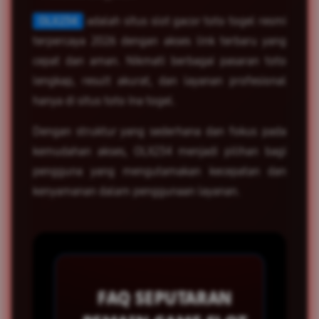
OLX234
adalah situs slot gacor toto togel resmi
terpercaya 2026 dengan akses link terbaru yang
cepat dan aman. Nikmati berbagai pasaran toto
lengkap, result akurat, dan layanan profesional
hanya di situs toto Ina togel.
Dengan struktur yang sederhana dan fokus pada
kemudahan akses, OLX234 menjadi pilihan bagi
pengguna yang mengutamakan kecepatan dan
kenyamanan dalam penggunaan layanan.
FAQ SEPUTARAN