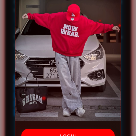
OLX234 dirancang untuk memberikan login cepat
tanpa delay dengan sistem stabil.
Tampilan Sederhana dan Responsif
Navigasi ringan memudahkan pengguna
berpindah halaman tanpa kebingungan.
Layanan Utama OLX234
OLX234 LOGIN
OLX234 DAFTAR
OLX234 SLOT RESMI
OLX234 KONTAK
OLX234 TENTANG
Pertanyaan Umum OLX234
LOGIN