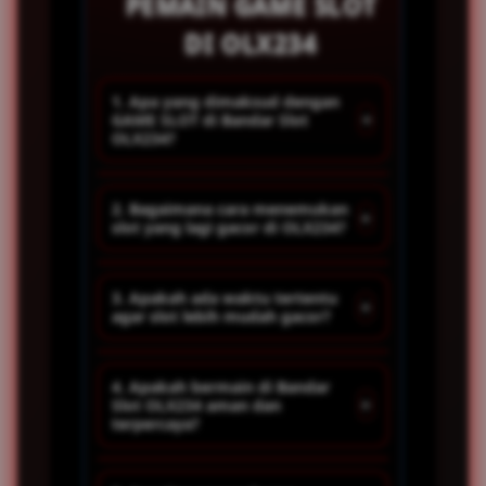
PEMAIN GAME SLOT
DI OLX234
1. Apa yang dimaksud dengan
+
GAME SLOT di Bandar Slot
OLX234?
GAME SLOT adalah istilah yang
2. Bagaimana cara menemukan
+
slot yang lagi gacor di OLX234?
digunakan pemain untuk
menggambarkan permainan
Untuk menemukan GAME
slot yang sedang sering
3. Apakah ada waktu tertentu
+
agar slot lebih mudah gacor?
SLOT, pemain bisa melihat pola
memberikan kemenangan atau
permainan, mencoba beberapa
bonus. Di Bandar Slot OLX234,
Banyak pemain percaya ada
provider populer, serta
GAME SLOT biasanya memiliki
4. Apakah bermain di Bandar
+
Slot OLX234 aman dan
jam-jam tertentu di mana slot
memanfaatkan informasi atau
tingkat kemenangan (RTP) yang
terpercaya?
lebih sering memberikan
rekomendasi game yang
terasa lebih tinggi dalam
kemenangan, seperti malam
sedang ramai dimainkan oleh
periode tertentu.
Bandar Slot OLX234 umumnya