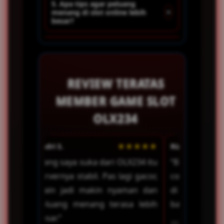
5. Apa tips agar peluang
hari atau saat server tidak
pemain lain di OLX234.
+
menang di slot online lebih
menawarkan sistem keamanan
terlalu padat. Namun, pada
besar?
dan privasi yang terjaga, serta
dasarnya hasil slot tetap
transaksi yang cepat. Namun,
bergantung pada sistem RNG
Beberapa tips yang bisa
penting bagi pemain untuk
(Random Number Generator).
diterapkan antara lain
selalu memastikan akses
mengatur modal dengan baik,
REVIEW TERATAS
melalui link resmi atau
memilih game dengan RTP
alternatif yang valid.
MEMBER GAME SLOT
tinggi, memanfaatkan bonus,
OLX234
serta bermain dengan strategi
dan tidak terburu-buru dalam
★★★
Rizky A.
mengambil keputusan.
★★★★★
Fajar T.
4 itu
“Baru daftar kemarin, langsung
“Pelayanan c
gacor,
coba slot populer dan hasilnya
gampang, da
 dan
di luar dugaan. Modal kecil bisa
penting slot
lebih
balik berkali-kali, puas banget!”
terus. Buat sa
bandar slot terb
2026-02-01