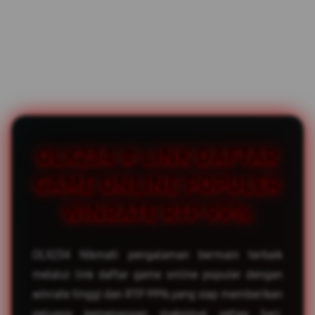
OLX234 # LINK DAFTAR
GAME ONLINE POPULER
WINRATE RTP 99%
OLX234 Nikmati pengalaman bermain terbaik
melalui link daftar game online populer dengan
winrate tinggi dan RTP 99% yang siap memberikan
peluang kemenangan maksimal setiap hari.