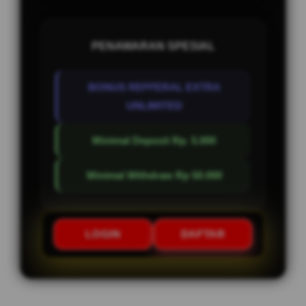
PENAWARAN SPESIAL
BONUS REFFERAL EXTRA
UNLIMITED
Minimal Deposit Rp. 5.000
Minimal Withdraw Rp 50.000
LOGIN
DAFTAR
Layer Popup Close