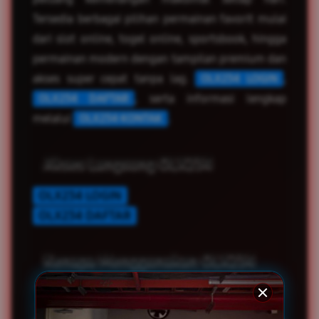
Tersedia berbagai pilihan permainan favorit mulai
dari slot online, togel online, sportsbook, hingga
permainan modern dengan tampilan premium dan
akses super cepat tanpa lag.
OLX234 LOGIN
,
OLX234 DAFTAR
, serta informasi lengkap
melalui
OLX234 KONTAK
.
Akses Langsung OLX234
OLX234 LOGIN
OLX234 DAFTAR
Kenapa Menggunakan OLX234
Akses Cepat Tanpa Hambatan