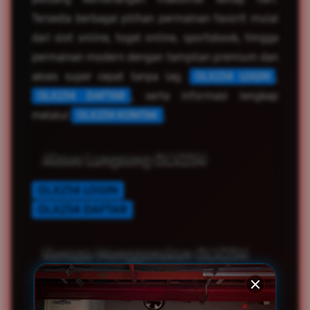
Tersedia berbagai pilihan permainan favorit mulai
dari slot online, togel online, sportsbook, hingga
permainan modern dengan tampilan premium dan
akses super cepat tanpa lag.
OLX234 LOGIN
,
OLX234 DAFTAR
, serta informasi lengkap
melalui
OLX234 KONTAK
.
Akses Langsung OLX234
OLX234 LOGIN
OLX234 DAFTAR
Kenapa Menggunakan OLX234
Akses Cepat Tanpa Hambatan