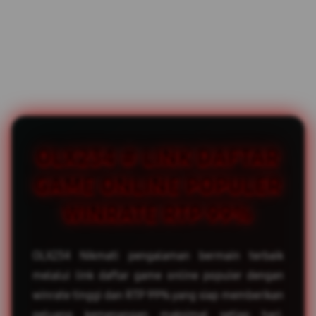
OLX234 # LINK DAFTAR
GAME ONLINE POPULER
WINRATE RTP 99%
OLX234 Nikmati pengalaman bermain terbaik
melalui link daftar game online populer dengan
winrate tinggi dan RTP 99% yang siap memberikan
peluang kemenangan maksimal setiap hari.