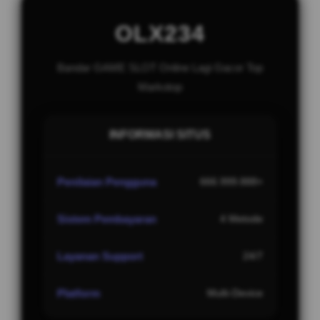
OLX234
Bandar GAME SLOT Online Lagi Gacor Top
Markotop
INFORMASI SITUS
Penilaian Pengguna
666.999.888+
Sistem Pembayaran
4 Metode
Layanan Support
24/7
Platform
Multi-Device