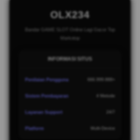
OLX234
Bandar GAME SLOT Online Lagi Gacor Top
Markotop
INFORMASI SITUS
Penilaian Pengguna
666.999.888+
Sistem Pembayaran
4 Metode
Layanan Support
24/7
Platform
Multi-Device