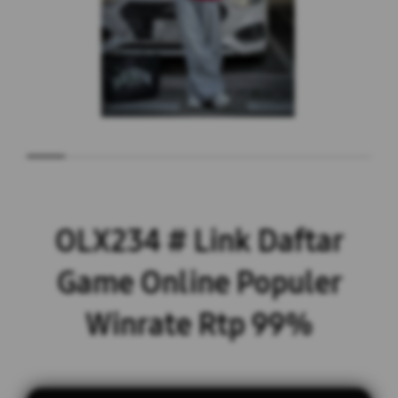
OLX234 # Link Daftar
Game Online Populer
Winrate Rtp 99%