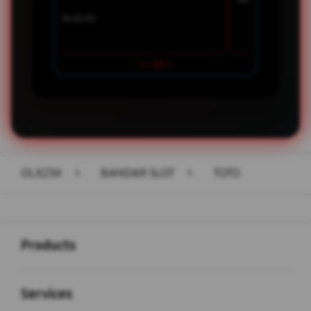
2026-01-29
OLX234
>
BANDAR SLOT
>
TOTO
Buka
Footer Navigation
Products
Buka
Services