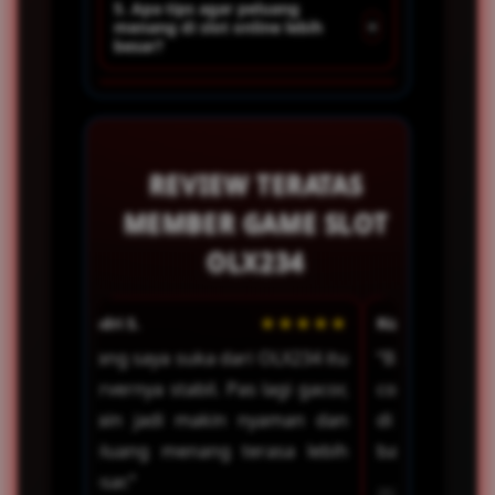
5. Apa tips agar peluang
hari atau saat server tidak
pemain lain di OLX234.
+
menang di slot online lebih
menawarkan sistem keamanan
terlalu padat. Namun, pada
besar?
dan privasi yang terjaga, serta
dasarnya hasil slot tetap
transaksi yang cepat. Namun,
bergantung pada sistem RNG
Beberapa tips yang bisa
penting bagi pemain untuk
(Random Number Generator).
diterapkan antara lain
selalu memastikan akses
mengatur modal dengan baik,
REVIEW TERATAS
melalui link resmi atau
memilih game dengan RTP
alternatif yang valid.
MEMBER GAME SLOT
tinggi, memanfaatkan bonus,
OLX234
serta bermain dengan strategi
dan tidak terburu-buru dalam
★★★
Rizky A.
mengambil keputusan.
★★★★★
Fajar T.
4 itu
“Baru daftar kemarin, langsung
“Pelayanan c
gacor,
coba slot populer dan hasilnya
gampang, da
 dan
di luar dugaan. Modal kecil bisa
penting slot
lebih
balik berkali-kali, puas banget!”
terus. Buat sa
bandar slot terb
2026-02-01