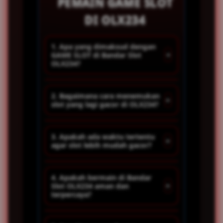
PEMAIN GAME SLOT
DI OLX234
1. Apa yang dimaksud dengan
+
GAME SLOT di Bandar Slot
OLX234?
GAME SLOT adalah istilah yang
2. Bagaimana cara menemukan
+
slot yang lagi gacor di OLX234?
digunakan pemain untuk
menggambarkan permainan
Untuk menemukan GAME
slot yang sedang sering
3. Apakah ada waktu tertentu
+
agar slot lebih mudah gacor?
SLOT, pemain bisa melihat pola
memberikan kemenangan atau
permainan, mencoba beberapa
bonus. Di Bandar Slot OLX234,
Banyak pemain percaya ada
provider populer, serta
GAME SLOT biasanya memiliki
4. Apakah bermain di Bandar
+
Slot OLX234 aman dan
jam-jam tertentu di mana slot
memanfaatkan informasi atau
tingkat kemenangan (RTP) yang
terpercaya?
lebih sering memberikan
rekomendasi game yang
terasa lebih tinggi dalam
kemenangan, seperti malam
sedang ramai dimainkan oleh
periode tertentu.
Bandar Slot OLX234 umumnya