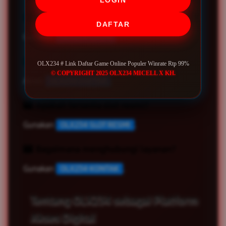
Bagaimana cara login?
DAFTAR
Gunakan
OLX234 LOGIN
.
Bagaimana cara daftar?
OLX234 # Link Daftar Game Online Populer Winrate Rtp 99%
© COPYRIGHT 2025 OLX234 MICELL X KH.
Akses
OLX234 DAFTAR
.
Apakah tersedia slot resmi?
Gunakan
OLX234 SLOT RESMI
.
Bagaimana menghubungi layanan?
Gunakan
OLX234 KONTAK
.
Tentang OLX234 sebagai Platform
Akses Digital