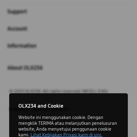
Support
Account
Information
About OLX234
© 2025 OLX234. All rights reserved. MICELL X KH.
close
OLX234 and Cookie
Indonesia / Bahasa Indonesia
Website ini menggunakan cookie. Dengan
mengklik TERIMA atau melanjutkan penelusuran
Ingin Tetap Terhubung?
website, Anda menyetujui penggunaan cookie
kami.
Lihat Kebijakan Privasi kami di sini.