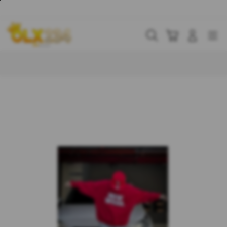
Skip
to
content
Cari
Troli
Login
Navigation
Buka Info Lebih Lanjut