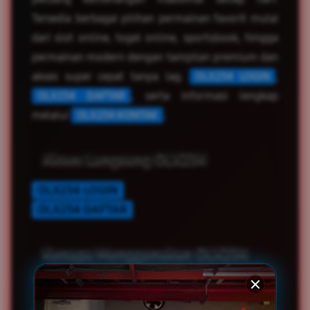
Tersedia berbagai pilihan permainan favorit mulai
dari slot online, togel online, sportsbook, hingga
permainan modern dengan tampilan premium dan
akses super cepat tanpa lag.
OLX234 LOGIN
,
OLX234 DAFTAR
, serta informasi lengkap
melalui
OLX234 KONTAK
.
Akses Langsung OLX234
OLX234 LOGIN
OLX234 DAFTAR
Kenapa Menggunakan OLX234
Akses Cepat Tanpa Hambatan