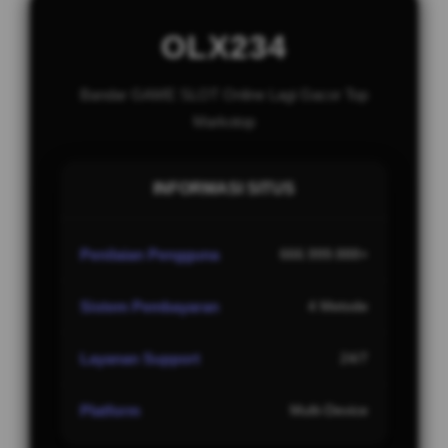
OLX234
Bandar GAME SLOT Online Lagi Gacor Top
Markotop
INFORMASI SITUS
Penilaian Pengguna
666.999.888+
Sistem Pembayaran
4 Metode
Layanan Support
24/7
Platform
Multi-Device