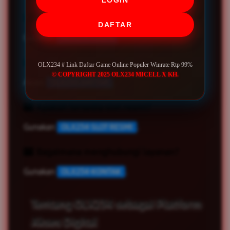
Bagaimana cara login?
DAFTAR
Gunakan
OLX234 LOGIN
.
Bagaimana cara daftar?
OLX234 # Link Daftar Game Online Populer Winrate Rtp 99%
© COPYRIGHT 2025 OLX234 MICELL X KH.
Akses
OLX234 DAFTAR
.
Apakah tersedia slot resmi?
Gunakan
OLX234 SLOT RESMI
.
Bagaimana menghubungi layanan?
Gunakan
OLX234 KONTAK
.
Tentang OLX234 sebagai Platform
Akses Digital