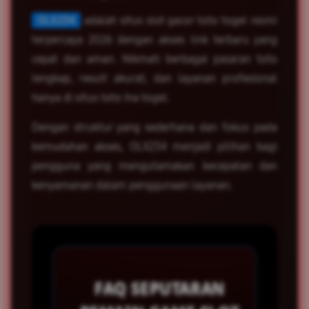
OLX234
adalah situs slot gacor toto togel resmi
terpercaya 2026 dengan akses link terbaru yang
cepat dan aman. Nikmati berbagai pasaran toto
lengkap, result akurat, dan layanan profesional
hanya di situs toto Ina togel.
Dengan struktur yang sederhana dan fokus pada
kemudahan akses, OLX234 menjadi pilihan bagi
pengguna yang mengutamakan kecepatan dan
kenyamanan dalam penggunaan layanan.
FAQ SEPUTARAN