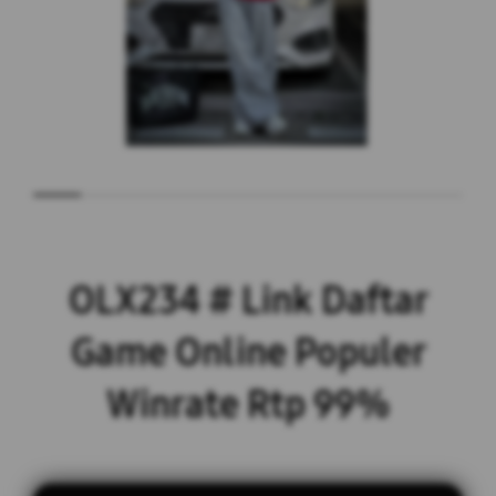
OLX234 # Link Daftar
Game Online Populer
Winrate Rtp 99%