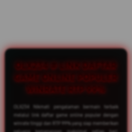
OLX234 # LINK DAFTAR
GAME ONLINE POPULER
WINRATE RTP 99%
OLX234 Nikmati pengalaman bermain terbaik
melalui link daftar game online populer dengan
winrate tinggi dan RTP 99% yang siap memberikan
peluang kemenangan maksimal setiap hari.