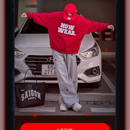
OLX234 dirancang untuk memberikan login cepat
tanpa delay dengan sistem stabil.
Tampilan Sederhana dan Responsif
Navigasi ringan memudahkan pengguna
berpindah halaman tanpa kebingungan.
Layanan Utama OLX234
OLX234 LOGIN
OLX234 DAFTAR
OLX234 SLOT RESMI
OLX234 KONTAK
OLX234 TENTANG
Pertanyaan Umum OLX234
LOGIN