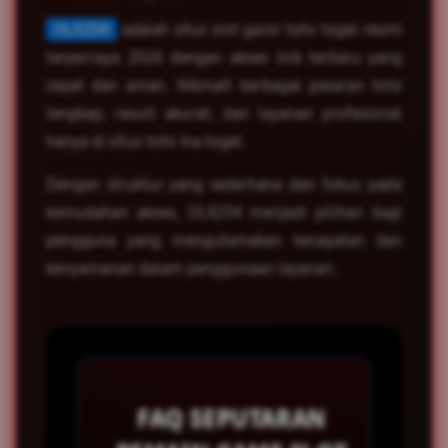
OLX234
adalah situs slot gacor toto togel resmi
terpercaya 2026 dengan akses link terbaru yang
cepat dan aman. Nikmati berbagai pasaran toto
lengkap, result akurat, dan layanan profesional
hanya di situs toto Ina togel.
Dengan struktur yang sederhana dan fokus pada
kemudahan akses, OLX234 menjadi pilihan bagi
pengguna yang mengutamakan kecepatan dan
kenyamanan dalam penggunaan layanan.
FAQ SEPUTARAN