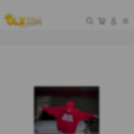
Skip
to
content
Cari
Troli
Login
Navigation
Buka Info Lebih Lanjut