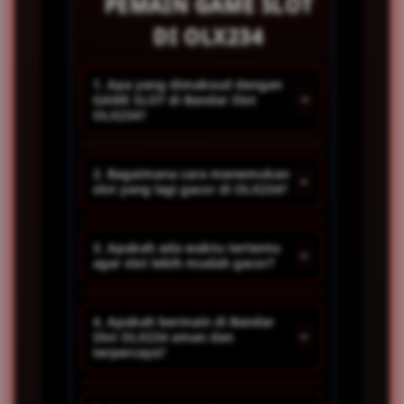
PEMAIN GAME SLOT
DI OLX234
1. Apa yang dimaksud dengan
+
GAME SLOT di Bandar Slot
OLX234?
GAME SLOT adalah istilah yang
2. Bagaimana cara menemukan
+
slot yang lagi gacor di OLX234?
digunakan pemain untuk
menggambarkan permainan
Untuk menemukan GAME
slot yang sedang sering
3. Apakah ada waktu tertentu
+
agar slot lebih mudah gacor?
SLOT, pemain bisa melihat pola
memberikan kemenangan atau
permainan, mencoba beberapa
bonus. Di Bandar Slot OLX234,
Banyak pemain percaya ada
provider populer, serta
GAME SLOT biasanya memiliki
4. Apakah bermain di Bandar
+
Slot OLX234 aman dan
jam-jam tertentu di mana slot
memanfaatkan informasi atau
tingkat kemenangan (RTP) yang
terpercaya?
lebih sering memberikan
rekomendasi game yang
terasa lebih tinggi dalam
kemenangan, seperti malam
sedang ramai dimainkan oleh
periode tertentu.
Bandar Slot OLX234 umumnya