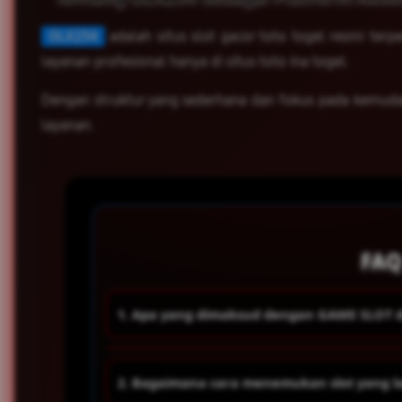
OLX234
adalah situs slot gacor toto togel resmi terp
layanan profesional hanya di situs toto Ina togel.
Dengan struktur yang sederhana dan fokus pada kemud
layanan.
FAQ
1. Apa yang dimaksud dengan GAME SLOT d
GAME SLOT adalah istilah yang digunak
2. Bagaimana cara menemukan slot yang la
bonus. Di Bandar Slot OLX234, GAME SLOT 