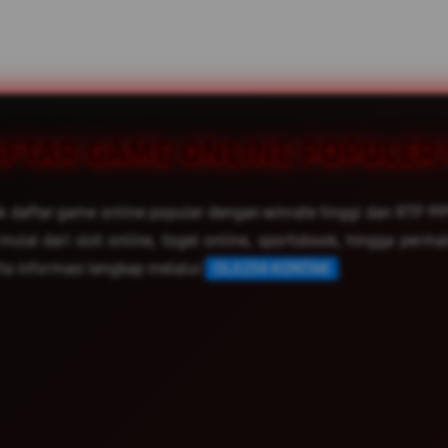
AFTAR GAME ONLINE POPULER
nk daftar game online populer dengan winrate tinggi dan RTP
it mulai dari slot online, togel online, sportsbook, hingga p
rta informasi lengkap melalui
OLX234 KONTAK
.