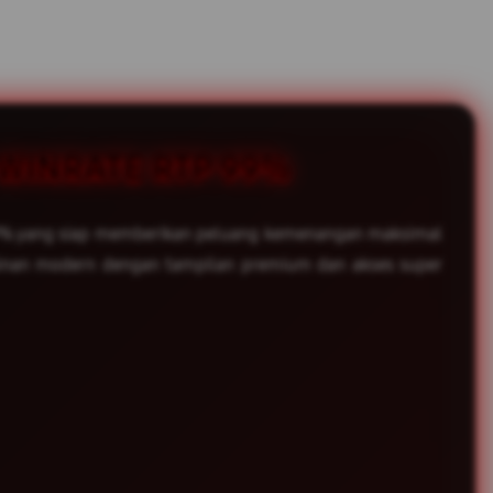
 WINRATE RTP 99%
 99% yang siap memberikan peluang kemenangan maksimal
ermainan modern dengan tampilan premium dan akses super