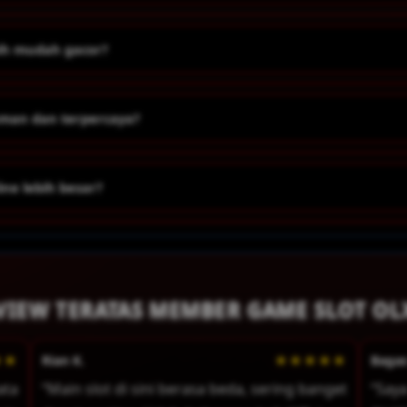
sa melihat pola permainan, mencoba beberapa provider 
bih mudah gacor?
i dimainkan oleh pemain lain di OLX234.
entu di mana slot lebih sering memberikan kemenangan, se
aman dan terpercaya?
il slot tetap bergantung pada sistem RNG (Random Number
 sistem keamanan dan privasi yang terjaga, serta tra
ine lebih besar?
lui link resmi atau alternatif yang valid.
ara lain mengatur modal dengan baik, memilih game denga
uru-buru dalam mengambil keputusan.
VIEW TERATAS MEMBER GAME SLOT OL
Rizky A.
★★★★★
Fajar T.
“Baru daftar kemarin, langsung coba slot
“Pelaya