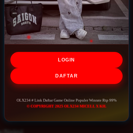
LOGIN
DAFTAR
OLX234 # Link Daftar Game Online Populer Winrate Rtp 99%
© COPYRIGHT 2025 OLX234 MICELL X KH.
 Digital