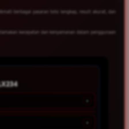
kmati berbagai pasaran toto lengkap, result akurat, dan
ngutamakan kecepatan dan kenyamanan dalam penggunaan
LX234
+
dang sering memberikan kemenangan atau
+
bih tinggi dalam periode tertentu.