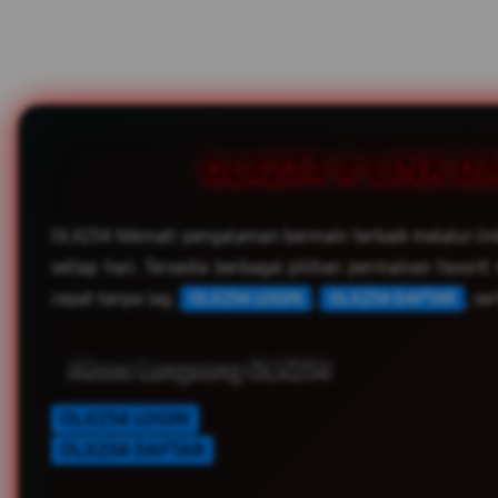
OLX234 # LINK D
OLX234 Nikmati pengalaman bermain terbaik melalui li
setiap hari. Tersedia berbagai pilihan permainan favor
cepat tanpa lag.
OLX234 LOGIN
,
OLX234 DAFTAR
, se
Akses Langsung OLX234
OLX234 LOGIN
OLX234 DAFTAR