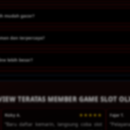
sa melihat pola permainan, mencoba beberapa provider 
bih mudah gacor?
i dimainkan oleh pemain lain di OLX234.
entu di mana slot lebih sering memberikan kemenangan, se
aman dan terpercaya?
il slot tetap bergantung pada sistem RNG (Random Number
 sistem keamanan dan privasi yang terjaga, serta tra
ine lebih besar?
lui link resmi atau alternatif yang valid.
ara lain mengatur modal dengan baik, memilih game denga
uru-buru dalam mengambil keputusan.
VIEW TERATAS MEMBER GAME SLOT OL
★★
Rian K.
★★★★★
Bagas
ata
“Main slot di sini berasa beda, sering banget
“Say