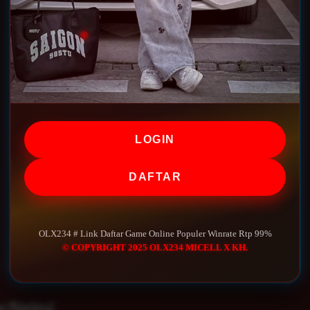
LOGIN
DAFTAR
OLX234 # Link Daftar Game Online Populer Winrate Rtp 99%
© COPYRIGHT 2025 OLX234 MICELL X KH.
 Digital