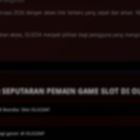
ercaya 2026 dengan akses link terbaru yang cepat dan aman. Ni
ahan akses, OLX234 menjadi pilihan bagi pengguna yang me
 SEPUTARAN PEMAIN GAME SLOT DI O
i Bandar Slot OLX234?
an pemain untuk menggambarkan permainan slot yang se
gi gacor di OLX234?
biasanya memiliki tingkat kemenangan (RTP) yang terasa le