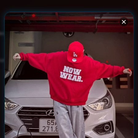
lay dengan sistem stabil.
an tanpa kebingungan.