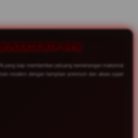
 WINRATE RTP 99%
 99% yang siap memberikan peluang kemenangan maksimal
ermainan modern dengan tampilan premium dan akses super