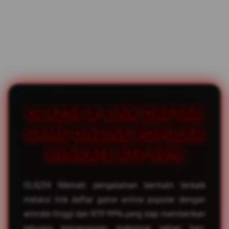
OLX234 # LINK DAFTAR
GAME ONLINE POPULER
WINRATE RTP 99%
OLX234 Nikmati pengalaman bermain terbaik
melalui link daftar game online populer dengan
winrate tinggi dan RTP 99% yang siap memberikan
peluang kemenangan maksimal setiap hari.