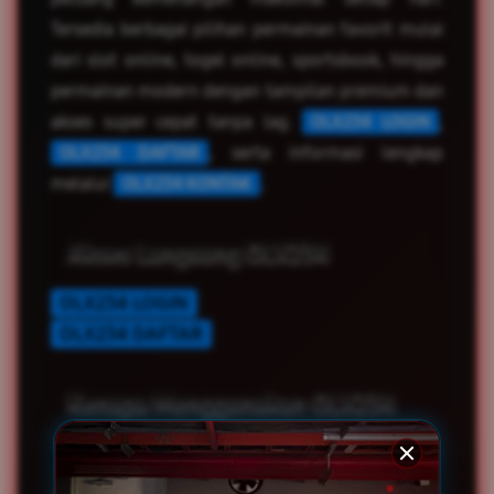
Tersedia berbagai pilihan permainan favorit mulai
dari slot online, togel online, sportsbook, hingga
permainan modern dengan tampilan premium dan
akses super cepat tanpa lag.
OLX234 LOGIN
,
OLX234 DAFTAR
, serta informasi lengkap
melalui
OLX234 KONTAK
.
Akses Langsung OLX234
OLX234 LOGIN
OLX234 DAFTAR
Kenapa Menggunakan OLX234
Akses Cepat Tanpa Hambatan