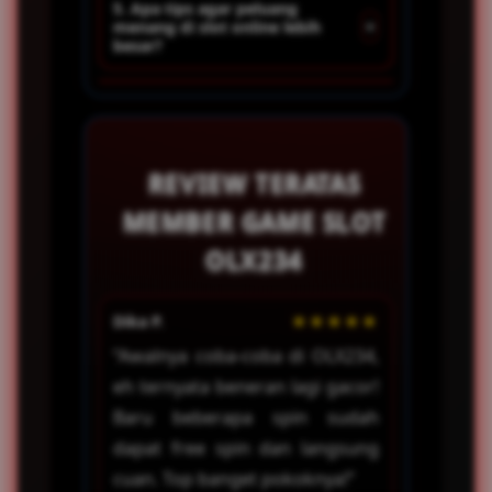
5. Apa tips agar peluang
hari atau saat server tidak
pemain lain di OLX234.
+
menang di slot online lebih
menawarkan sistem keamanan
terlalu padat. Namun, pada
besar?
dan privasi yang terjaga, serta
dasarnya hasil slot tetap
transaksi yang cepat. Namun,
bergantung pada sistem RNG
Beberapa tips yang bisa
penting bagi pemain untuk
(Random Number Generator).
diterapkan antara lain
selalu memastikan akses
mengatur modal dengan baik,
REVIEW TERATAS
melalui link resmi atau
memilih game dengan RTP
alternatif yang valid.
MEMBER GAME SLOT
tinggi, memanfaatkan bonus,
OLX234
serta bermain dengan strategi
dan tidak terburu-buru dalam
mengambil keputusan.
Dika P.
★★★★★
Rian K.
“Awalnya coba-coba di OLX234,
“Main slo
eh ternyata beneran lagi gacor!
sering b
Baru beberapa spin sudah
Udah beb
dapat free spin dan langsung
lancar
cuan. Top banget pokoknya!”
Recommen