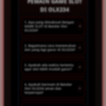
PEMAIN GAME SLOT
DI OLX234
1. Apa yang dimaksud dengan
+
GAME SLOT di Bandar Slot
OLX234?
GAME SLOT adalah istilah yang
2. Bagaimana cara menemukan
+
slot yang lagi gacor di OLX234?
digunakan pemain untuk
menggambarkan permainan
Untuk menemukan GAME
slot yang sedang sering
3. Apakah ada waktu tertentu
+
agar slot lebih mudah gacor?
SLOT, pemain bisa melihat pola
memberikan kemenangan atau
permainan, mencoba beberapa
bonus. Di Bandar Slot OLX234,
Banyak pemain percaya ada
provider populer, serta
GAME SLOT biasanya memiliki
4. Apakah bermain di Bandar
+
Slot OLX234 aman dan
jam-jam tertentu di mana slot
memanfaatkan informasi atau
tingkat kemenangan (RTP) yang
terpercaya?
lebih sering memberikan
rekomendasi game yang
terasa lebih tinggi dalam
kemenangan, seperti malam
sedang ramai dimainkan oleh
periode tertentu.
Bandar Slot OLX234 umumnya