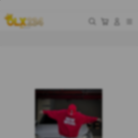
Skip
to
content
Cari
Troli
Login
Navigation
Buka Info Lebih Lanjut