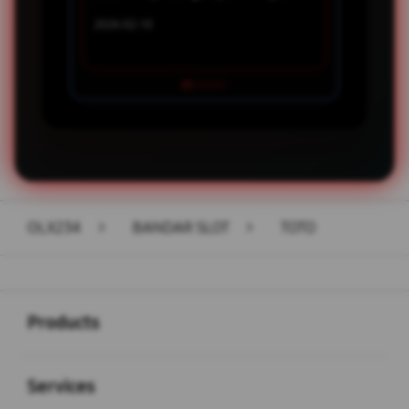
GAME SLO
2026-02-10
2026-02-08
OLX234
>
BANDAR SLOT
>
TOTO
Buka
Footer Navigation
Products
Buka
Services