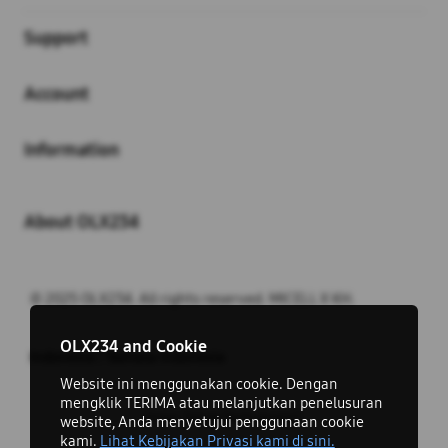
Support
Account
Information
About OLX234
© 2025 OLX234. All rights reserved. MICELL X KH.
close
OLX234 and Cookie
Indonesia / Bahasa Indonesia
Website ini menggunakan cookie. Dengan
mengklik TERIMA atau melanjutkan penelusuran
Ingin Tetap Terhubung?
website, Anda menyetujui penggunaan cookie
kami.
Lihat Kebijakan Privasi kami di sini.