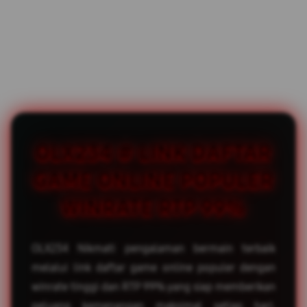
OLX234 # LINK DAFTAR
GAME ONLINE POPULER
WINRATE RTP 99%
OLX234 Nikmati pengalaman bermain terbaik
melalui link daftar game online populer dengan
winrate tinggi dan RTP 99% yang siap memberikan
peluang kemenangan maksimal setiap hari.