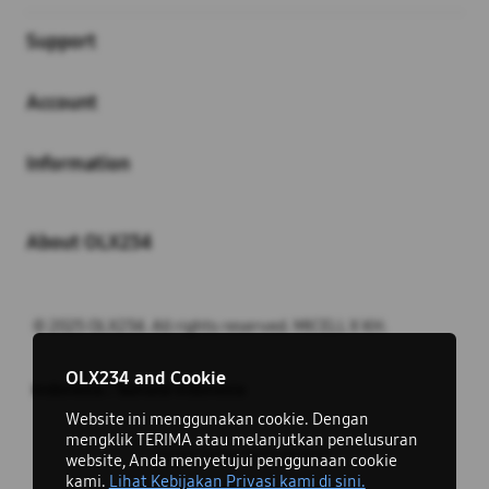
Support
Account
Information
About OLX234
© 2025 OLX234. All rights reserved. MICELL X KH.
close
OLX234 and Cookie
Indonesia / Bahasa Indonesia
Website ini menggunakan cookie. Dengan
mengklik TERIMA atau melanjutkan penelusuran
Ingin Tetap Terhubung?
website, Anda menyetujui penggunaan cookie
kami.
Lihat Kebijakan Privasi kami di sini.