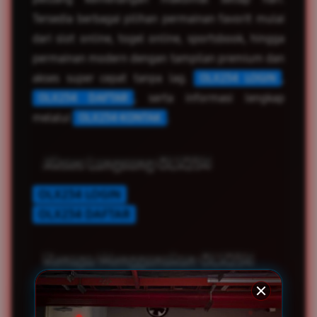
Tersedia berbagai pilihan permainan favorit mulai
dari slot online, togel online, sportsbook, hingga
permainan modern dengan tampilan premium dan
akses super cepat tanpa lag.
OLX234 LOGIN
,
OLX234 DAFTAR
, serta informasi lengkap
melalui
OLX234 KONTAK
.
Akses Langsung OLX234
OLX234 LOGIN
OLX234 DAFTAR
Kenapa Menggunakan OLX234
Akses Cepat Tanpa Hambatan