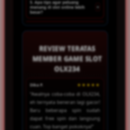
5. Apa tips agar peluang
hari atau saat server tidak
pemain lain di OLX234.
+
menang di slot online lebih
menawarkan sistem keamanan
terlalu padat. Namun, pada
besar?
dan privasi yang terjaga, serta
dasarnya hasil slot tetap
transaksi yang cepat. Namun,
bergantung pada sistem RNG
Beberapa tips yang bisa
penting bagi pemain untuk
(Random Number Generator).
diterapkan antara lain
selalu memastikan akses
mengatur modal dengan baik,
REVIEW TERATAS
melalui link resmi atau
memilih game dengan RTP
alternatif yang valid.
MEMBER GAME SLOT
tinggi, memanfaatkan bonus,
OLX234
serta bermain dengan strategi
dan tidak terburu-buru dalam
mengambil keputusan.
Dika P.
★★★★★
Rian K.
“Awalnya coba-coba di OLX234,
“Main slo
eh ternyata beneran lagi gacor!
sering b
Baru beberapa spin sudah
Udah beb
dapat free spin dan langsung
lancar
cuan. Top banget pokoknya!”
Recommen