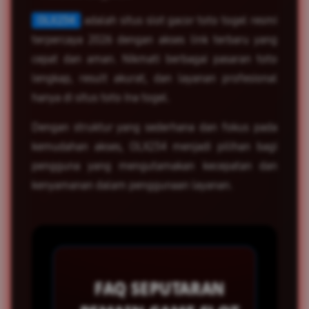
OLX234
adalah situs slot gacor toto togel resmi
terpercaya 2026 dengan akses link terbaru yang
cepat dan aman. Nikmati berbagai pasaran toto
lengkap, result akurat, dan layanan profesional
hanya di situs toto Ina togel.
Dengan struktur yang sederhana dan fokus pada
kemudahan akses, OLX234 menjadi pilihan bagi
pengguna yang mengutamakan kecepatan dan
kenyamanan dalam penggunaan layanan.
FAQ SEPUTARAN