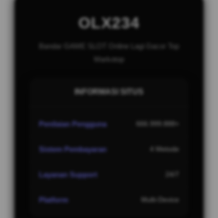
OLX234
Bandar GAME SLOT Online Lagi Gacor Top
Markotop
INFORMASI SITUS
Penilaian Pengguna
666.999.888+
Sistem Pembayaran
4 Metode
Layanan Support
24/7
Platform
Multi-Device