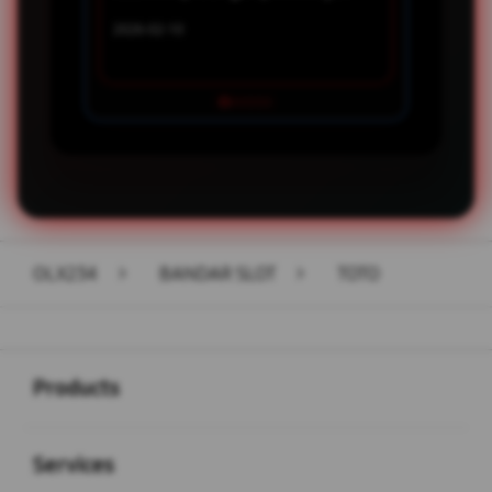
GAME SLO
2026-02-10
2026-02-08
OLX234
>
BANDAR SLOT
>
TOTO
Buka
Footer Navigation
Products
Buka
Services