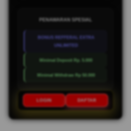
PENAWARAN SPESIAL
BONUS REFFERAL EXTRA
UNLIMITED
Minimal Deposit Rp. 5.000
Minimal Withdraw Rp 50.000
LOGIN
DAFTAR
Layer Popup Close