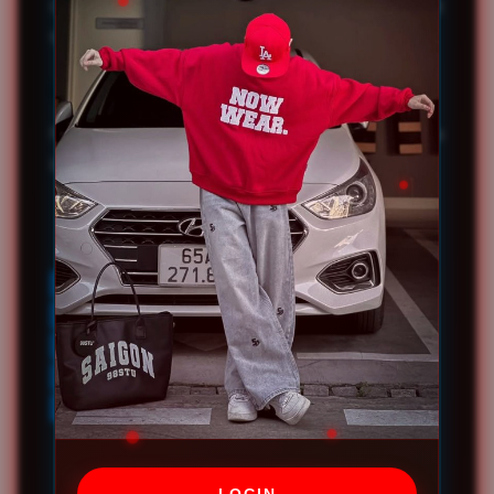
OLX234 dirancang untuk memberikan login cepat
tanpa delay dengan sistem stabil.
Tampilan Sederhana dan Responsif
Navigasi ringan memudahkan pengguna
berpindah halaman tanpa kebingungan.
Layanan Utama OLX234
OLX234 LOGIN
OLX234 DAFTAR
OLX234 SLOT RESMI
OLX234 KONTAK
OLX234 TENTANG
Pertanyaan Umum OLX234
LOGIN