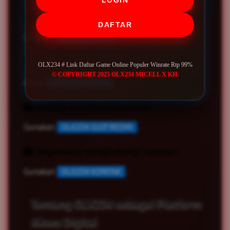
Bagaimana cara login?
DAFTAR
Gunakan
OLX234 LOGIN
.
Bagaimana cara daftar?
OLX234 # Link Daftar Game Online Populer Winrate Rtp 99%
© COPYRIGHT 2025 OLX234 MICELL X KH.
Akses
OLX234 DAFTAR
.
Apakah tersedia slot resmi?
Gunakan
OLX234 SLOT RESMI
.
Bagaimana menghubungi layanan?
Gunakan
OLX234 KONTAK
.
Tentang OLX234 sebagai Platform
Akses Digital