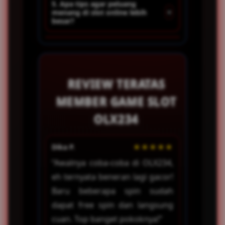
5. Apa tips agar peluang
hari atau saat server tidak
pemain lain di OLX234.
+
menang di slot online lebih
menawarkan sistem keamanan
terlalu padat. Namun, pada
besar?
dan privasi yang terjaga, serta
dasarnya hasil slot tetap
transaksi yang cepat. Namun,
bergantung pada sistem RNG
Beberapa tips yang bisa
penting bagi pemain untuk
(Random Number Generator).
diterapkan antara lain
selalu memastikan akses
mengatur modal dengan baik,
REVIEW TERATAS
melalui link resmi atau
memilih game dengan RTP
alternatif yang valid.
MEMBER GAME SLOT
tinggi, memanfaatkan bonus,
OLX234
serta bermain dengan strategi
dan tidak terburu-buru dalam
mengambil keputusan.
Dika P.
★★★★★
Rian K.
“Awalnya coba-coba di OLX234,
“Main slo
eh ternyata beneran lagi gacor!
sering b
Baru beberapa spin sudah
Udah beb
dapat free spin dan langsung
lancar
cuan. Top banget pokoknya!”
Recommen