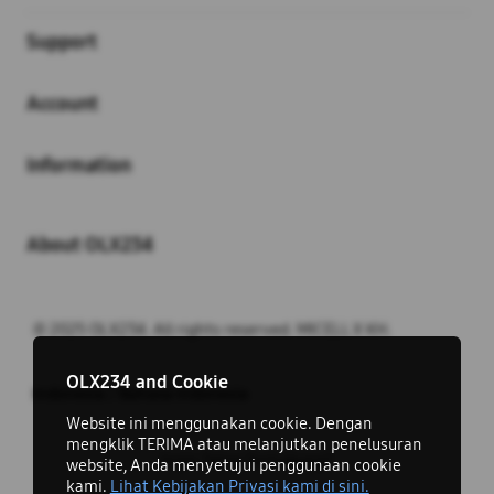
Support
Account
Information
About OLX234
© 2025 OLX234. All rights reserved. MICELL X KH.
close
OLX234 and Cookie
Indonesia / Bahasa Indonesia
Website ini menggunakan cookie. Dengan
mengklik TERIMA atau melanjutkan penelusuran
Ingin Tetap Terhubung?
website, Anda menyetujui penggunaan cookie
kami.
Lihat Kebijakan Privasi kami di sini.