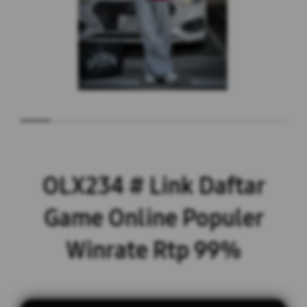
OLX234 # Link Daftar
Game Online Populer
Winrate Rtp 99%