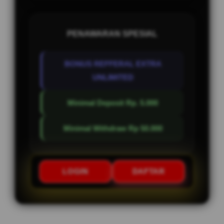
PENAWARAN SPESIAL
BONUS REFFERAL EXTRA
UNLIMITED
Minimal Deposit Rp. 5.000
Minimal Withdraw Rp 50.000
LOGIN
DAFTAR
Layer Popup Close