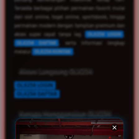
Tersedia berbagai pilihan permainan favorit mulai
dari slot online, togel online, sportsbook, hingga
permainan modern dengan tampilan premium dan
akses super cepat tanpa lag.
OLX234 LOGIN
,
OLX234 DAFTAR
, serta informasi lengkap
melalui
OLX234 KONTAK
.
Akses Langsung OLX234
OLX234 LOGIN
OLX234 DAFTAR
Kenapa Menggunakan OLX234
Akses Cepat Tanpa Hambatan