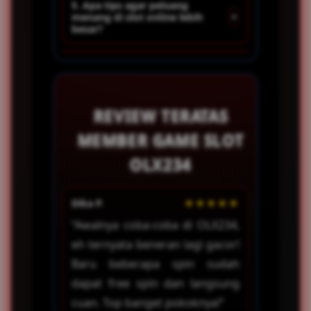
5. Apa tips agar peluang
hari atau saat server tidak
pemain lain di OLX234.
+
menang di slot online lebih
menawarkan sistem keamanan
terlalu padat. Namun, pada
besar?
dan privasi yang terjaga, serta
dasarnya hasil slot tetap
transaksi yang cepat. Namun,
bergantung pada sistem RNG
Beberapa tips yang bisa
penting bagi pemain untuk
(Random Number Generator).
diterapkan antara lain
selalu memastikan akses
mengatur modal dengan baik,
REVIEW TERATAS
melalui link resmi atau
memilih game dengan RTP
alternatif yang valid.
MEMBER GAME SLOT
tinggi, memanfaatkan bonus,
OLX234
serta bermain dengan strategi
dan tidak terburu-buru dalam
mengambil keputusan.
Dika P.
★★★★★
Rian K.
“Awalnya coba-coba di OLX234,
“Main slo
eh ternyata beneran lagi gacor!
sering b
Baru beberapa spin sudah
Udah beb
dapat free spin dan langsung
lancar
cuan. Top banget pokoknya!”
Recommen