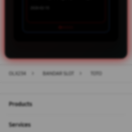
GAME SLO
2026-02-10
2026-02-08
OLX234
>
BANDAR SLOT
>
TOTO
Buka
Footer Navigation
Products
Buka
Services