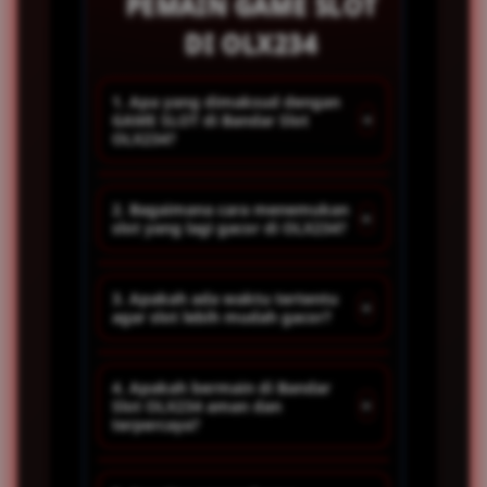
PEMAIN GAME SLOT
DI OLX234
1. Apa yang dimaksud dengan
+
GAME SLOT di Bandar Slot
OLX234?
GAME SLOT adalah istilah yang
2. Bagaimana cara menemukan
+
slot yang lagi gacor di OLX234?
digunakan pemain untuk
menggambarkan permainan
Untuk menemukan GAME
slot yang sedang sering
3. Apakah ada waktu tertentu
+
agar slot lebih mudah gacor?
SLOT, pemain bisa melihat pola
memberikan kemenangan atau
permainan, mencoba beberapa
bonus. Di Bandar Slot OLX234,
Banyak pemain percaya ada
provider populer, serta
GAME SLOT biasanya memiliki
4. Apakah bermain di Bandar
+
Slot OLX234 aman dan
jam-jam tertentu di mana slot
memanfaatkan informasi atau
tingkat kemenangan (RTP) yang
terpercaya?
lebih sering memberikan
rekomendasi game yang
terasa lebih tinggi dalam
kemenangan, seperti malam
sedang ramai dimainkan oleh
periode tertentu.
Bandar Slot OLX234 umumnya