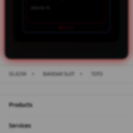
GAME SLO
2026-02-10
2026-02-08
OLX234
>
BANDAR SLOT
>
TOTO
Buka
Footer Navigation
Products
Buka
Services