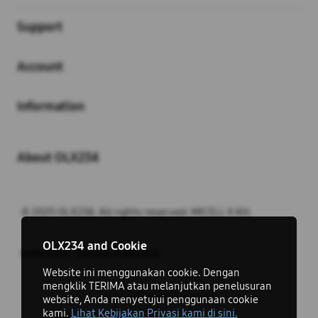
Support
Account
Information
About OLX234
© 2025 OLX234. All rights reserved. MICELL X KH.
close
OLX234 and Cookie
Indonesia / Bahasa Indonesia
Website ini menggunakan cookie. Dengan
mengklik TERIMA atau melanjutkan penelusuran
Ingin Tetap Terhubung?
website, Anda menyetujui penggunaan cookie
kami.
Lihat Kebijakan Privasi kami di sini.