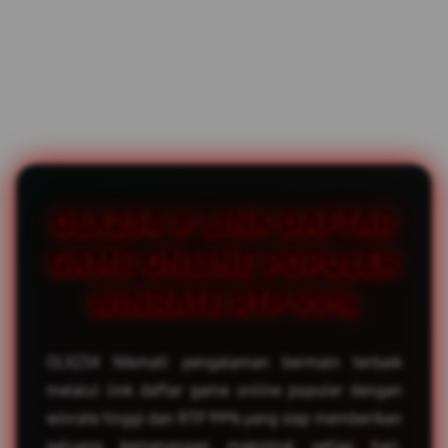
OLX234 # LINK DAFTAR
GAME ONLINE POPULER
WINRATE RTP 99%
OLX234 Nikmati pengalaman bermain terbaik
melalui link daftar game online populer dengan
winrate tinggi dan RTP 99% yang siap memberikan
peluang kemenangan maksimal setiap hari.