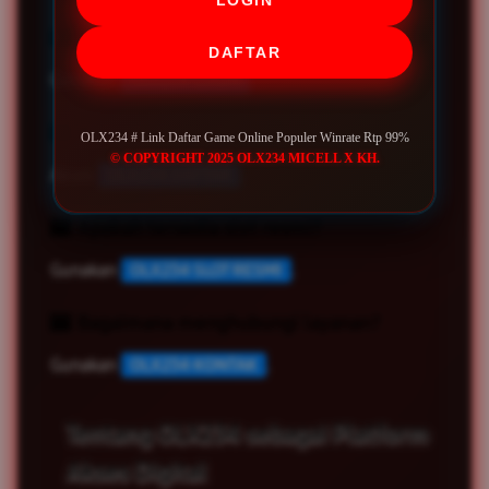
Bagaimana cara login?
DAFTAR
Gunakan
OLX234 LOGIN
.
Bagaimana cara daftar?
OLX234 # Link Daftar Game Online Populer Winrate Rtp 99%
© COPYRIGHT 2025 OLX234 MICELL X KH.
Akses
OLX234 DAFTAR
.
Apakah tersedia slot resmi?
Gunakan
OLX234 SLOT RESMI
.
Bagaimana menghubungi layanan?
Gunakan
OLX234 KONTAK
.
Tentang OLX234 sebagai Platform
Akses Digital