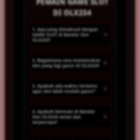
PEMAIN GAME SLOT
DI OLX234
1. Apa yang dimaksud dengan
+
GAME SLOT di Bandar Slot
OLX234?
GAME SLOT adalah istilah yang
2. Bagaimana cara menemukan
+
slot yang lagi gacor di OLX234?
digunakan pemain untuk
menggambarkan permainan
Untuk menemukan GAME
slot yang sedang sering
3. Apakah ada waktu tertentu
+
agar slot lebih mudah gacor?
SLOT, pemain bisa melihat pola
memberikan kemenangan atau
permainan, mencoba beberapa
bonus. Di Bandar Slot OLX234,
Banyak pemain percaya ada
provider populer, serta
GAME SLOT biasanya memiliki
4. Apakah bermain di Bandar
+
Slot OLX234 aman dan
jam-jam tertentu di mana slot
memanfaatkan informasi atau
tingkat kemenangan (RTP) yang
terpercaya?
lebih sering memberikan
rekomendasi game yang
terasa lebih tinggi dalam
kemenangan, seperti malam
sedang ramai dimainkan oleh
periode tertentu.
Bandar Slot OLX234 umumnya