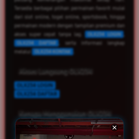
Tersedia berbagai pilihan permainan favorit mulai
dari slot online, togel online, sportsbook, hingga
permainan modern dengan tampilan premium dan
akses super cepat tanpa lag.
OLX234 LOGIN
,
OLX234 DAFTAR
, serta informasi lengkap
melalui
OLX234 KONTAK
.
Akses Langsung OLX234
OLX234 LOGIN
OLX234 DAFTAR
Kenapa Menggunakan OLX234
Akses Cepat Tanpa Hambatan