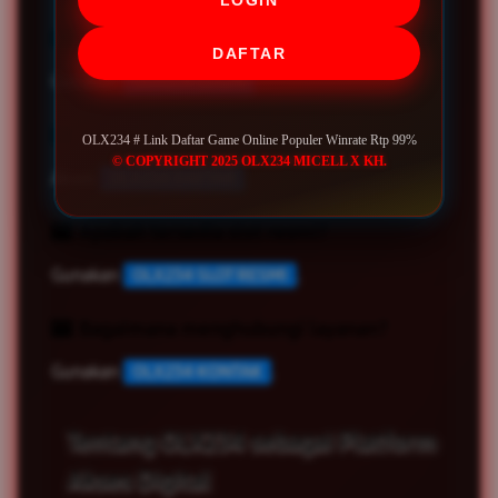
Bagaimana cara login?
DAFTAR
Gunakan
OLX234 LOGIN
.
Bagaimana cara daftar?
OLX234 # Link Daftar Game Online Populer Winrate Rtp 99%
© COPYRIGHT 2025 OLX234 MICELL X KH.
Akses
OLX234 DAFTAR
.
Apakah tersedia slot resmi?
Gunakan
OLX234 SLOT RESMI
.
Bagaimana menghubungi layanan?
Gunakan
OLX234 KONTAK
.
Tentang OLX234 sebagai Platform
Akses Digital