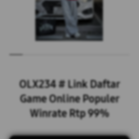
OLX234 # Link Daftar
Game Online Populer
Winrate Rtp 99%