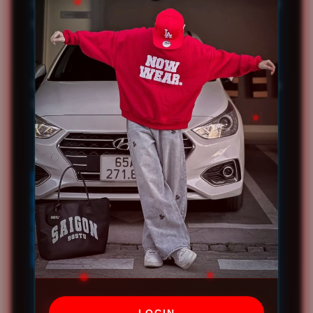
OLX234 dirancang untuk memberikan login cepat
tanpa delay dengan sistem stabil.
Tampilan Sederhana dan Responsif
Navigasi ringan memudahkan pengguna
berpindah halaman tanpa kebingungan.
Layanan Utama OLX234
OLX234 LOGIN
OLX234 DAFTAR
OLX234 SLOT RESMI
OLX234 KONTAK
OLX234 TENTANG
Pertanyaan Umum OLX234
LOGIN