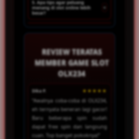
5. Apa tips agar peluang
hari atau saat server tidak
pemain lain di OLX234.
+
menang di slot online lebih
menawarkan sistem keamanan
terlalu padat. Namun, pada
besar?
dan privasi yang terjaga, serta
dasarnya hasil slot tetap
transaksi yang cepat. Namun,
bergantung pada sistem RNG
Beberapa tips yang bisa
penting bagi pemain untuk
(Random Number Generator).
diterapkan antara lain
selalu memastikan akses
mengatur modal dengan baik,
REVIEW TERATAS
melalui link resmi atau
memilih game dengan RTP
alternatif yang valid.
MEMBER GAME SLOT
tinggi, memanfaatkan bonus,
OLX234
serta bermain dengan strategi
dan tidak terburu-buru dalam
mengambil keputusan.
Dika P.
★★★★★
Rian K.
“Awalnya coba-coba di OLX234,
“Main slo
eh ternyata beneran lagi gacor!
sering b
Baru beberapa spin sudah
Udah beb
dapat free spin dan langsung
lancar
cuan. Top banget pokoknya!”
Recommen