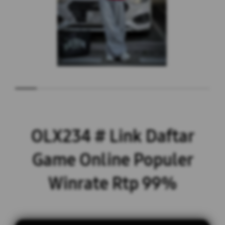
OLX234 # Link Daftar
Game Online Populer
Winrate Rtp 99%