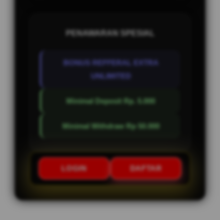
PENAWARAN SPESIAL
BONUS REFFERAL EXTRA
UNLIMITED
Minimal Deposit Rp. 5.000
Minimal Withdraw Rp 50.000
LOGIN
DAFTAR
Layer Popup Close