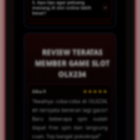
5. Apa tips agar peluang
hari atau saat server tidak
pemain lain di OLX234.
+
menang di slot online lebih
menawarkan sistem keamanan
terlalu padat. Namun, pada
besar?
dan privasi yang terjaga, serta
dasarnya hasil slot tetap
transaksi yang cepat. Namun,
bergantung pada sistem RNG
Beberapa tips yang bisa
penting bagi pemain untuk
(Random Number Generator).
diterapkan antara lain
selalu memastikan akses
mengatur modal dengan baik,
REVIEW TERATAS
melalui link resmi atau
memilih game dengan RTP
alternatif yang valid.
MEMBER GAME SLOT
tinggi, memanfaatkan bonus,
OLX234
serta bermain dengan strategi
dan tidak terburu-buru dalam
mengambil keputusan.
Dika P.
★★★★★
Rian K.
“Awalnya coba-coba di OLX234,
“Main slo
eh ternyata beneran lagi gacor!
sering b
Baru beberapa spin sudah
Udah beb
dapat free spin dan langsung
lancar
cuan. Top banget pokoknya!”
Recommen