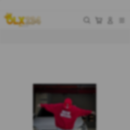
Skip
to
content
Cari
Troli
Login
Navigation
Buka Info Lebih Lanjut