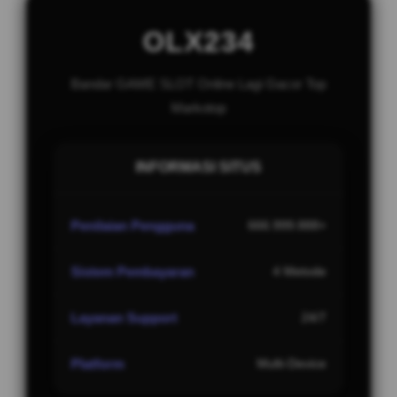
OLX234
Bandar GAME SLOT Online Lagi Gacor Top
Markotop
INFORMASI SITUS
Penilaian Pengguna
666.999.888+
Sistem Pembayaran
4 Metode
Layanan Support
24/7
Platform
Multi-Device