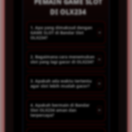
PEMAIN GAME SLOT
DI OLX234
1. Apa yang dimaksud dengan
+
GAME SLOT di Bandar Slot
OLX234?
GAME SLOT adalah istilah yang
2. Bagaimana cara menemukan
+
slot yang lagi gacor di OLX234?
digunakan pemain untuk
menggambarkan permainan
Untuk menemukan GAME
slot yang sedang sering
3. Apakah ada waktu tertentu
+
agar slot lebih mudah gacor?
SLOT, pemain bisa melihat pola
memberikan kemenangan atau
permainan, mencoba beberapa
bonus. Di Bandar Slot OLX234,
Banyak pemain percaya ada
provider populer, serta
GAME SLOT biasanya memiliki
4. Apakah bermain di Bandar
+
Slot OLX234 aman dan
jam-jam tertentu di mana slot
memanfaatkan informasi atau
tingkat kemenangan (RTP) yang
terpercaya?
lebih sering memberikan
rekomendasi game yang
terasa lebih tinggi dalam
kemenangan, seperti malam
sedang ramai dimainkan oleh
periode tertentu.
Bandar Slot OLX234 umumnya