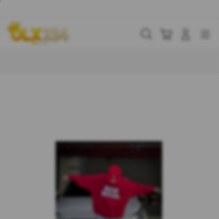
Skip
to
content
Cari
Troli
Login
Navigation
Buka Info Lebih Lanjut