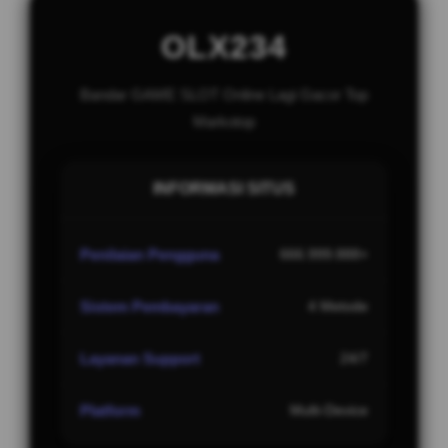
OLX234
Bandar GAME SLOT Online Lagi Gacor Top
Markotop
INFORMASI SITUS
Penilaian Pengguna
666.999.888+
Sistem Pembayaran
4 Metode
Layanan Support
24/7
Platform
Multi-Device