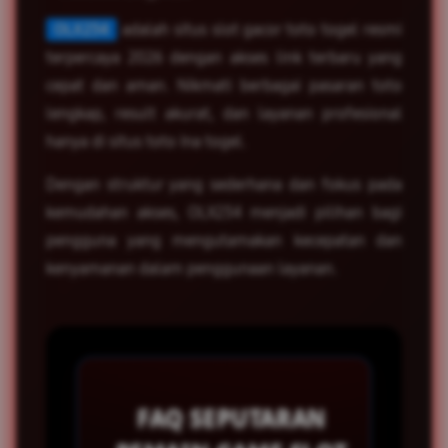
OLX234
adalah situs slot gacor toto togel resmi
terpercaya 2026 dengan akses link terbaru yang
cepat dan aman. Nikmati berbagai pasaran toto
lengkap, result akurat, dan layanan profesional
hanya di situs toto Ina togel.
Dengan struktur yang sederhana dan fokus pada
kemudahan akses, OLX234 menjadi pilihan bagi
pengguna yang mengutamakan kecepatan dan
kenyamanan dalam penggunaan layanan.
FAQ SEPUTARAN