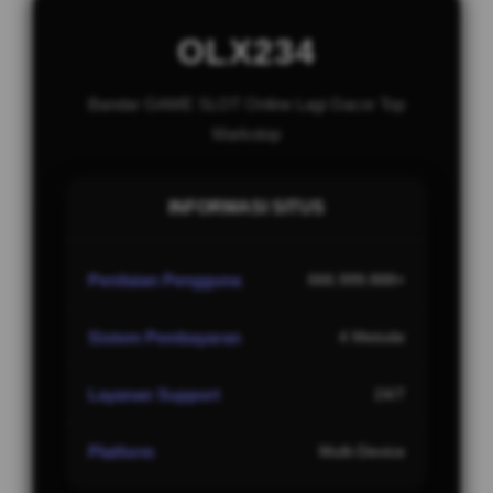
OLX234
Bandar GAME SLOT Online Lagi Gacor Top
Markotop
INFORMASI SITUS
Penilaian Pengguna
666.999.888+
Sistem Pembayaran
4 Metode
Layanan Support
24/7
Platform
Multi-Device