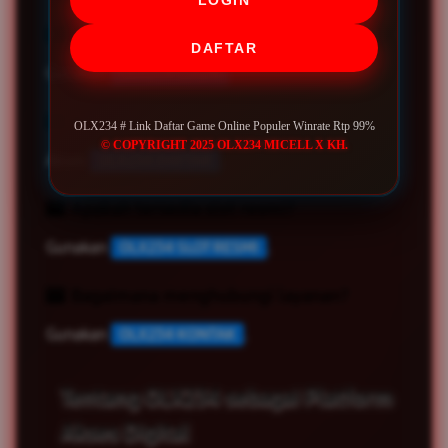
Bagaimana cara login?
DAFTAR
Gunakan
OLX234 LOGIN
.
Bagaimana cara daftar?
OLX234 # Link Daftar Game Online Populer Winrate Rtp 99%
© COPYRIGHT 2025 OLX234 MICELL X KH.
Akses
OLX234 DAFTAR
.
Apakah tersedia slot resmi?
Gunakan
OLX234 SLOT RESMI
.
Bagaimana menghubungi layanan?
Gunakan
OLX234 KONTAK
.
Tentang OLX234 sebagai Platform
Akses Digital