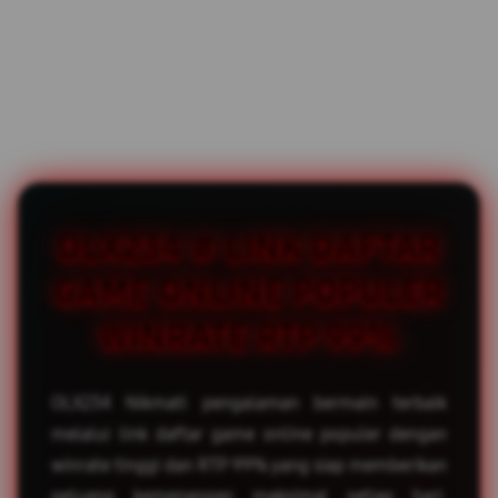
OLX234 # LINK DAFTAR
GAME ONLINE POPULER
WINRATE RTP 99%
OLX234 Nikmati pengalaman bermain terbaik
melalui link daftar game online populer dengan
winrate tinggi dan RTP 99% yang siap memberikan
peluang kemenangan maksimal setiap hari.