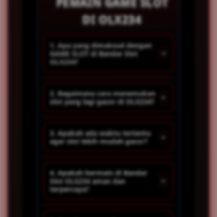
PEMAIN GAME SLOT
DI OLX234
1. Apa yang dimaksud dengan
+
GAME SLOT di Bandar Slot
OLX234?
GAME SLOT adalah istilah yang
2. Bagaimana cara menemukan
+
slot yang lagi gacor di OLX234?
digunakan pemain untuk
menggambarkan permainan
Untuk menemukan GAME
slot yang sedang sering
3. Apakah ada waktu tertentu
+
agar slot lebih mudah gacor?
SLOT, pemain bisa melihat pola
memberikan kemenangan atau
permainan, mencoba beberapa
bonus. Di Bandar Slot OLX234,
Banyak pemain percaya ada
provider populer, serta
GAME SLOT biasanya memiliki
4. Apakah bermain di Bandar
+
Slot OLX234 aman dan
jam-jam tertentu di mana slot
memanfaatkan informasi atau
tingkat kemenangan (RTP) yang
terpercaya?
lebih sering memberikan
rekomendasi game yang
terasa lebih tinggi dalam
kemenangan, seperti malam
sedang ramai dimainkan oleh
periode tertentu.
Bandar Slot OLX234 umumnya