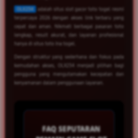
OLX234
adalah situs slot gacor toto togel resmi
terpercaya 2026 dengan akses link terbaru yang
cepat dan aman. Nikmati berbagai pasaran toto
lengkap, result akurat, dan layanan profesional
hanya di situs toto Ina togel.
Dengan struktur yang sederhana dan fokus pada
kemudahan akses, OLX234 menjadi pilihan bagi
pengguna yang mengutamakan kecepatan dan
kenyamanan dalam penggunaan layanan.
FAQ SEPUTARAN