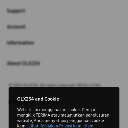
Support
Account
Information
About OLX234
© 2025 OLX234. All rights reserved. MICELL X KH.
close
OLX234 and Cookie
Indonesia / Bahasa Indonesia
Website ini menggunakan cookie. Dengan
mengklik TERIMA atau melanjutkan penelusuran
Ingin Tetap Terhubung?
website, Anda menyetujui penggunaan cookie
kami.
Lihat Kebijakan Privasi kami di sini.