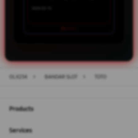
GAME SLOT!”
lumayan.”
2026-02-08
2026-02-05
OLX234
>
BANDAR SLOT
>
TOTO
Buka
Footer Navigation
Products
Buka
Services