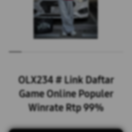
OLX234 # Link Daftar
Game Online Populer
Winrate Rtp 99%