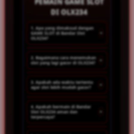
PEMAIN GAME SLOT
DI OLX234
1. Apa yang dimaksud dengan
+
GAME SLOT di Bandar Slot
OLX234?
GAME SLOT adalah istilah yang
2. Bagaimana cara menemukan
+
slot yang lagi gacor di OLX234?
digunakan pemain untuk
menggambarkan permainan
Untuk menemukan GAME
slot yang sedang sering
3. Apakah ada waktu tertentu
+
agar slot lebih mudah gacor?
SLOT, pemain bisa melihat pola
memberikan kemenangan atau
permainan, mencoba beberapa
bonus. Di Bandar Slot OLX234,
Banyak pemain percaya ada
provider populer, serta
GAME SLOT biasanya memiliki
4. Apakah bermain di Bandar
+
Slot OLX234 aman dan
jam-jam tertentu di mana slot
memanfaatkan informasi atau
tingkat kemenangan (RTP) yang
terpercaya?
lebih sering memberikan
rekomendasi game yang
terasa lebih tinggi dalam
kemenangan, seperti malam
sedang ramai dimainkan oleh
periode tertentu.
Bandar Slot OLX234 umumnya