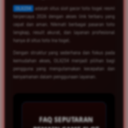
OLX234
adalah situs slot gacor toto togel resmi
terpercaya 2026 dengan akses link terbaru yang
cepat dan aman. Nikmati berbagai pasaran toto
lengkap, result akurat, dan layanan profesional
hanya di situs toto Ina togel.
Dengan struktur yang sederhana dan fokus pada
kemudahan akses, OLX234 menjadi pilihan bagi
pengguna yang mengutamakan kecepatan dan
kenyamanan dalam penggunaan layanan.
FAQ SEPUTARAN