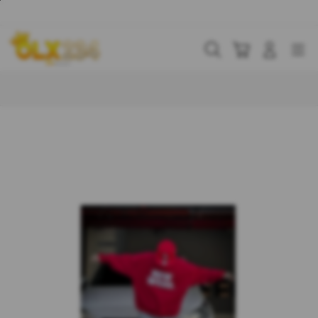
Skip
to
content
Cari
Troli
Login
Navigation
Buka Info Lebih Lanjut