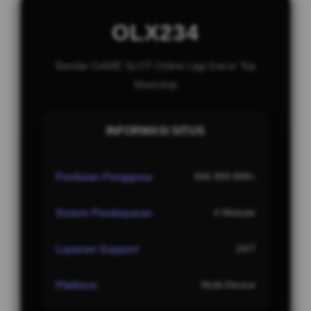
OLX234
Bandar GAME SLOT Online Lagi Gacor Top
Markotop
INFORMASI SITUS
Penilaian Pengguna
666.999.888+
Sistem Pembayaran
4 Metode
Layanan Support
24/7
Platform
Multi-Device