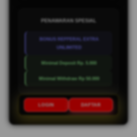
PENAWARAN SPESIAL
BONUS REFFERAL EXTRA
UNLIMITED
Minimal Deposit Rp. 5.000
Minimal Withdraw Rp 50.000
LOGIN
DAFTAR
Layer Popup Close