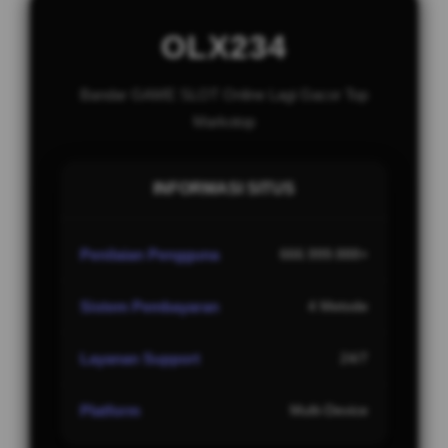
OLX234
Bandar GAME SLOT Online Lagi Gacor Top
Markotop
INFORMASI SITUS
Penilaian Pengguna
666.999.888+
Sistem Pembayaran
4 Metode
Layanan Support
24/7
Platform
Multi-Device