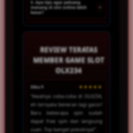
5. Apa tips agar peluang
hari atau saat server tidak
pemain lain di OLX234.
+
menang di slot online lebih
menawarkan sistem keamanan
terlalu padat. Namun, pada
besar?
dan privasi yang terjaga, serta
dasarnya hasil slot tetap
transaksi yang cepat. Namun,
bergantung pada sistem RNG
Beberapa tips yang bisa
penting bagi pemain untuk
(Random Number Generator).
diterapkan antara lain
selalu memastikan akses
mengatur modal dengan baik,
REVIEW TERATAS
melalui link resmi atau
memilih game dengan RTP
alternatif yang valid.
MEMBER GAME SLOT
tinggi, memanfaatkan bonus,
OLX234
serta bermain dengan strategi
dan tidak terburu-buru dalam
mengambil keputusan.
Dika P.
★★★★★
Rian K.
“Awalnya coba-coba di OLX234,
“Main slo
eh ternyata beneran lagi gacor!
sering b
Baru beberapa spin sudah
Udah beb
dapat free spin dan langsung
lancar
cuan. Top banget pokoknya!”
Recommen