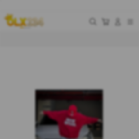
Skip
to
content
Cari
Troli
Login
Navigation
Buka Info Lebih Lanjut