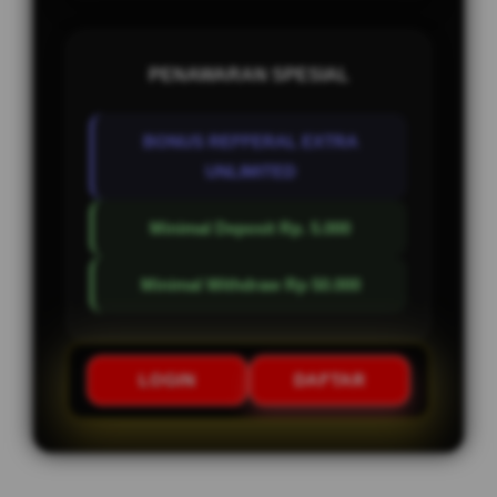
PENAWARAN SPESIAL
BONUS REFFERAL EXTRA
UNLIMITED
Minimal Deposit Rp. 5.000
Minimal Withdraw Rp 50.000
LOGIN
DAFTAR
Layer Popup Close