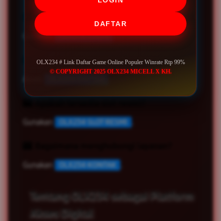
Bagaimana cara login?
DAFTAR
Gunakan
OLX234 LOGIN
.
Bagaimana cara daftar?
OLX234 # Link Daftar Game Online Populer Winrate Rtp 99%
© COPYRIGHT 2025 OLX234 MICELL X KH.
Akses
OLX234 DAFTAR
.
Apakah tersedia slot resmi?
Gunakan
OLX234 SLOT RESMI
.
Bagaimana menghubungi layanan?
Gunakan
OLX234 KONTAK
.
Tentang OLX234 sebagai Platform
Akses Digital