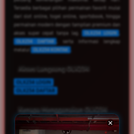
Tersedia berbagai pilihan permainan favorit mulai
dari slot online, togel online, sportsbook, hingga
permainan modern dengan tampilan premium dan
akses super cepat tanpa lag.
OLX234 LOGIN
,
OLX234 DAFTAR
, serta informasi lengkap
melalui
OLX234 KONTAK
.
Akses Langsung OLX234
OLX234 LOGIN
OLX234 DAFTAR
Kenapa Menggunakan OLX234
Akses Cepat Tanpa Hambatan