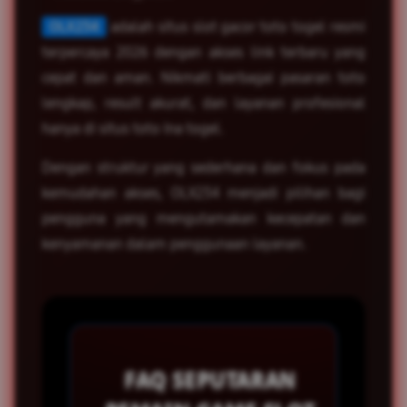
OLX234
adalah situs slot gacor toto togel resmi
terpercaya 2026 dengan akses link terbaru yang
cepat dan aman. Nikmati berbagai pasaran toto
lengkap, result akurat, dan layanan profesional
hanya di situs toto Ina togel.
Dengan struktur yang sederhana dan fokus pada
kemudahan akses, OLX234 menjadi pilihan bagi
pengguna yang mengutamakan kecepatan dan
kenyamanan dalam penggunaan layanan.
FAQ SEPUTARAN