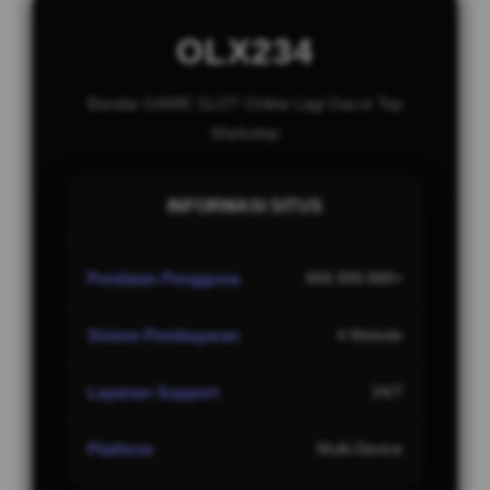
OLX234
Bandar GAME SLOT Online Lagi Gacor Top
Markotop
INFORMASI SITUS
Penilaian Pengguna
666.999.888+
Sistem Pembayaran
4 Metode
Layanan Support
24/7
Platform
Multi-Device