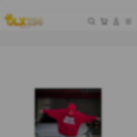
Skip
to
content
Cari
Troli
Login
Navigation
Buka Info Lebih Lanjut