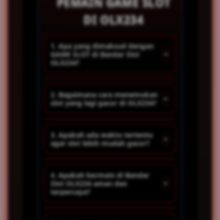
PEMAIN GAME SLOT
DI OLX234
1. Apa yang dimaksud dengan
+
GAME SLOT di Bandar Slot
OLX234?
GAME SLOT adalah istilah yang
2. Bagaimana cara menemukan
+
slot yang lagi gacor di OLX234?
digunakan pemain untuk
menggambarkan permainan
Untuk menemukan GAME
slot yang sedang sering
3. Apakah ada waktu tertentu
+
agar slot lebih mudah gacor?
SLOT, pemain bisa melihat pola
memberikan kemenangan atau
permainan, mencoba beberapa
bonus. Di Bandar Slot OLX234,
Banyak pemain percaya ada
provider populer, serta
GAME SLOT biasanya memiliki
4. Apakah bermain di Bandar
+
Slot OLX234 aman dan
jam-jam tertentu di mana slot
memanfaatkan informasi atau
tingkat kemenangan (RTP) yang
terpercaya?
lebih sering memberikan
rekomendasi game yang
terasa lebih tinggi dalam
kemenangan, seperti malam
sedang ramai dimainkan oleh
periode tertentu.
Bandar Slot OLX234 umumnya