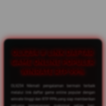
OLX234 # LINK DAFTAR
GAME ONLINE POPULER
WINRATE RTP 99%
OLX234 Nikmati pengalaman bermain terbaik
melalui link daftar game online populer dengan
winrate tinggi dan RTP 99% yang siap memberikan
peluang kemenangan maksimal setiap hari.