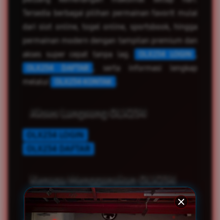
Tersedia berbagai pilihan permainan favorit mulai
dari slot online, togel online, sportsbook, hingga
permainan modern dengan tampilan premium dan
akses super cepat tanpa lag.
OLX234 LOGIN
,
OLX234 DAFTAR
, serta informasi lengkap
melalui
OLX234 KONTAK
.
Akses Langsung OLX234
OLX234 LOGIN
OLX234 DAFTAR
Kenapa Menggunakan OLX234
Akses Cepat Tanpa Hambatan