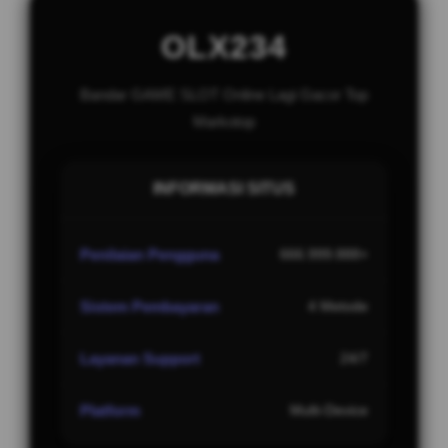
OLX234
Bandar GAME SLOT Online Lagi Gacor Top
Markotop
INFORMASI SITUS
Penilaian Pengguna
666.999.888+
Sistem Pembayaran
4 Metode
Layanan Support
24/7
Platform
Multi-Device