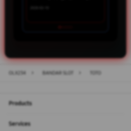
GAME SLO
2026-02-10
2026-02-08
OLX234
>
BANDAR SLOT
>
TOTO
Buka
Footer Navigation
Products
Buka
Services