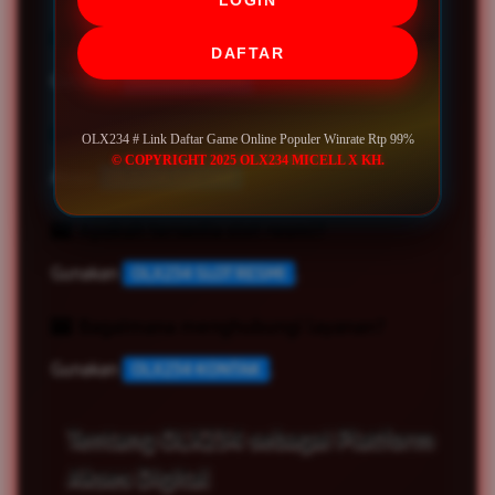
Bagaimana cara login?
DAFTAR
Gunakan
OLX234 LOGIN
.
Bagaimana cara daftar?
OLX234 # Link Daftar Game Online Populer Winrate Rtp 99%
© COPYRIGHT 2025 OLX234 MICELL X KH.
Akses
OLX234 DAFTAR
.
Apakah tersedia slot resmi?
Gunakan
OLX234 SLOT RESMI
.
Bagaimana menghubungi layanan?
Gunakan
OLX234 KONTAK
.
Tentang OLX234 sebagai Platform
Akses Digital