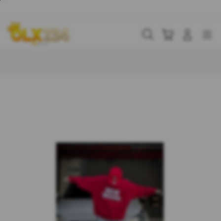
Skip
to
content
Cari
Troli
Login
Navigation
Buka Info Lebih Lanjut