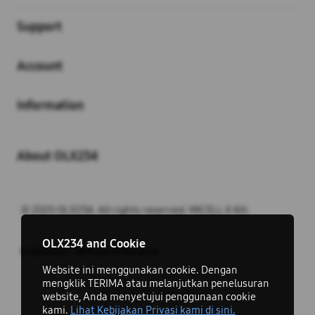
Support
Account
Information
About OLX234
© 2025 OLX234. All rights reserved. MICELL X KH.
close
OLX234 and Cookie
Indonesia / Bahasa Indonesia
Website ini menggunakan cookie. Dengan
mengklik TERIMA atau melanjutkan penelusuran
Ingin Tetap Terhubung?
website, Anda menyetujui penggunaan cookie
kami.
Lihat Kebijakan Privasi kami di sini.