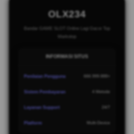
OLX234
Bandar GAME SLOT Online Lagi Gacor Top
Markotop
INFORMASI SITUS
Penilaian Pengguna
666.999.888+
Sistem Pembayaran
4 Metode
Layanan Support
24/7
Platform
Multi-Device