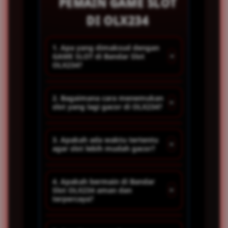
PEMAIN GAME SLOT
DI OLX234
1. Apa yang dimaksud dengan
+
GAME SLOT di Bandar Slot
OLX234?
GAME SLOT adalah istilah yang
2. Bagaimana cara menemukan
+
slot yang lagi gacor di OLX234?
digunakan pemain untuk
menggambarkan permainan
Untuk menemukan GAME
slot yang sedang sering
3. Apakah ada waktu tertentu
+
agar slot lebih mudah gacor?
SLOT, pemain bisa melihat pola
memberikan kemenangan atau
permainan, mencoba beberapa
bonus. Di Bandar Slot OLX234,
Banyak pemain percaya ada
provider populer, serta
GAME SLOT biasanya memiliki
4. Apakah bermain di Bandar
+
Slot OLX234 aman dan
jam-jam tertentu di mana slot
memanfaatkan informasi atau
tingkat kemenangan (RTP) yang
terpercaya?
lebih sering memberikan
rekomendasi game yang
terasa lebih tinggi dalam
kemenangan, seperti malam
sedang ramai dimainkan oleh
periode tertentu.
Bandar Slot OLX234 umumnya