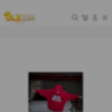
Skip
to
content
Cari
Troli
Login
Navigation
Buka Info Lebih Lanjut