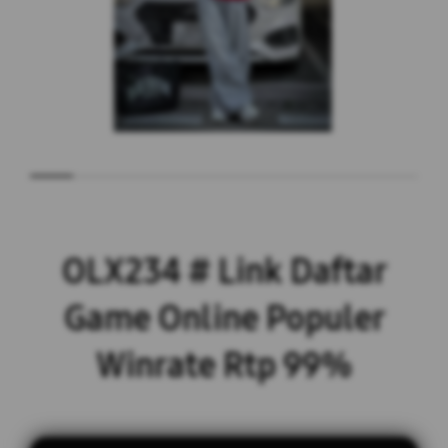
OLX234 # Link Daftar
Game Online Populer
Winrate Rtp 99%