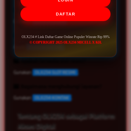
Bagaimana cara login?
DAFTAR
Gunakan
OLX234 LOGIN
.
Bagaimana cara daftar?
OLX234 # Link Daftar Game Online Populer Winrate Rtp 99%
© COPYRIGHT 2025 OLX234 MICELL X KH.
Akses
OLX234 DAFTAR
.
Apakah tersedia slot resmi?
Gunakan
OLX234 SLOT RESMI
.
Bagaimana menghubungi layanan?
Gunakan
OLX234 KONTAK
.
Tentang OLX234 sebagai Platform
Akses Digital