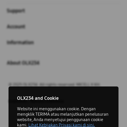
Support
Account
Information
About OLX234
© 2025 OLX234. All rights reserved. MICELL X KH.
close
OLX234 and Cookie
Indonesia / Bahasa Indonesia
Website ini menggunakan cookie. Dengan
mengklik TERIMA atau melanjutkan penelusuran
Ingin Tetap Terhubung?
website, Anda menyetujui penggunaan cookie
kami.
Lihat Kebijakan Privasi kami di sini.