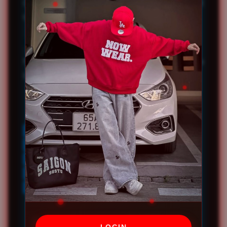
OLX234 dirancang untuk memberikan login cepat
tanpa delay dengan sistem stabil.
Tampilan Sederhana dan Responsif
Navigasi ringan memudahkan pengguna
berpindah halaman tanpa kebingungan.
Layanan Utama OLX234
OLX234 LOGIN
OLX234 DAFTAR
OLX234 SLOT RESMI
OLX234 KONTAK
OLX234 TENTANG
Pertanyaan Umum OLX234
LOGIN