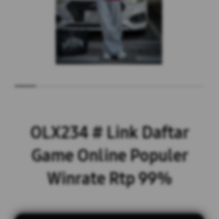
OLX234 # Link Daftar
Game Online Populer
Winrate Rtp 99%