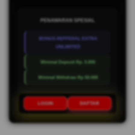
PENAWARAN SPESIAL
BONUS REFFERAL EXTRA
UNLIMITED
Minimal Deposit Rp. 5.000
Minimal Withdraw Rp 50.000
LOGIN
DAFTAR
Layer Popup Close