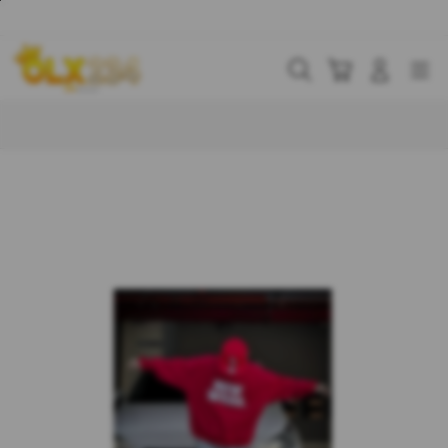
Skip
to
content
Cari
Troli
Login
Navigation
Buka Info Lebih Lanjut