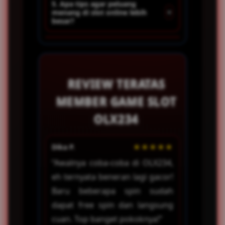
5. Apa tips agar peluang
hari atau saat server tidak
pemain lain di OLX234.
+
menang di slot online lebih
menawarkan sistem keamanan
terlalu padat. Namun, pada
besar?
dan privasi yang terjaga, serta
dasarnya hasil slot tetap
transaksi yang cepat. Namun,
bergantung pada sistem RNG
Beberapa tips yang bisa
penting bagi pemain untuk
(Random Number Generator).
diterapkan antara lain
selalu memastikan akses
mengatur modal dengan baik,
REVIEW TERATAS
melalui link resmi atau
memilih game dengan RTP
alternatif yang valid.
MEMBER GAME SLOT
tinggi, memanfaatkan bonus,
OLX234
serta bermain dengan strategi
dan tidak terburu-buru dalam
mengambil keputusan.
Dika P.
★★★★★
Rian K.
“Awalnya coba-coba di OLX234,
“Main slo
eh ternyata beneran lagi gacor!
sering b
Baru beberapa spin sudah
Udah beb
dapat free spin dan langsung
lancar
cuan. Top banget pokoknya!”
Recommen