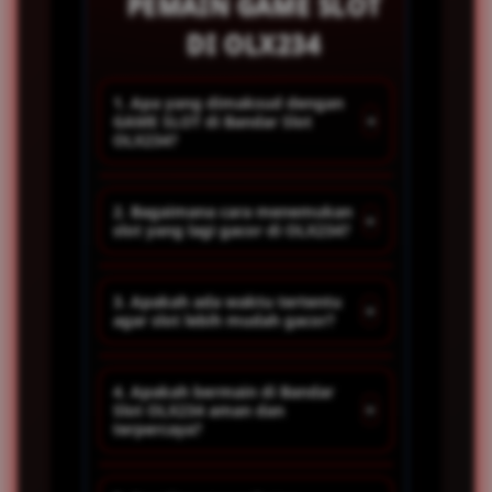
PEMAIN GAME SLOT
DI OLX234
1. Apa yang dimaksud dengan
+
GAME SLOT di Bandar Slot
OLX234?
GAME SLOT adalah istilah yang
2. Bagaimana cara menemukan
+
slot yang lagi gacor di OLX234?
digunakan pemain untuk
menggambarkan permainan
Untuk menemukan GAME
slot yang sedang sering
3. Apakah ada waktu tertentu
+
agar slot lebih mudah gacor?
SLOT, pemain bisa melihat pola
memberikan kemenangan atau
permainan, mencoba beberapa
bonus. Di Bandar Slot OLX234,
Banyak pemain percaya ada
provider populer, serta
GAME SLOT biasanya memiliki
4. Apakah bermain di Bandar
+
Slot OLX234 aman dan
jam-jam tertentu di mana slot
memanfaatkan informasi atau
tingkat kemenangan (RTP) yang
terpercaya?
lebih sering memberikan
rekomendasi game yang
terasa lebih tinggi dalam
kemenangan, seperti malam
sedang ramai dimainkan oleh
periode tertentu.
Bandar Slot OLX234 umumnya