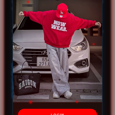
OLX234 dirancang untuk memberikan login cepat
tanpa delay dengan sistem stabil.
Tampilan Sederhana dan Responsif
Navigasi ringan memudahkan pengguna
berpindah halaman tanpa kebingungan.
Layanan Utama OLX234
OLX234 LOGIN
OLX234 DAFTAR
OLX234 SLOT RESMI
OLX234 KONTAK
OLX234 TENTANG
Pertanyaan Umum OLX234
LOGIN