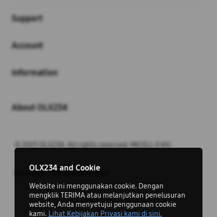
Support
Account
Information
About OLX234
© 2025 OLX234. All rights reserved. MICELL X KH.
close
OLX234 and Cookie
Indonesia / Bahasa Indonesia
Website ini menggunakan cookie. Dengan
mengklik TERIMA atau melanjutkan penelusuran
Ingin Tetap Terhubung?
website, Anda menyetujui penggunaan cookie
kami.
Lihat Kebijakan Privasi kami di sini.