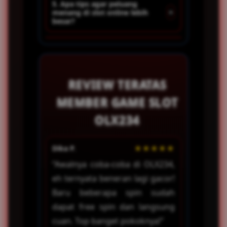
5. Apa tips agar peluang
hari atau saat server tidak
pemain lain di OLX234.
+
menang di slot online lebih
menawarkan sistem keamanan
terlalu padat. Namun, pada
besar?
dan privasi yang terjaga, serta
dasarnya hasil slot tetap
transaksi yang cepat. Namun,
bergantung pada sistem RNG
Beberapa tips yang bisa
penting bagi pemain untuk
(Random Number Generator).
diterapkan antara lain
selalu memastikan akses
mengatur modal dengan baik,
REVIEW TERATAS
melalui link resmi atau
memilih game dengan RTP
alternatif yang valid.
MEMBER GAME SLOT
tinggi, memanfaatkan bonus,
OLX234
serta bermain dengan strategi
dan tidak terburu-buru dalam
mengambil keputusan.
Dika P.
★★★★★
Rian K.
“Awalnya coba-coba di OLX234,
“Main slo
eh ternyata beneran lagi gacor!
sering b
Baru beberapa spin sudah
Udah beb
dapat free spin dan langsung
lancar
cuan. Top banget pokoknya!”
Recommen