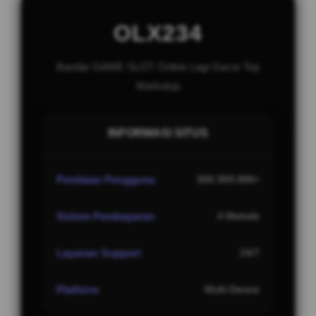
OLX234
Bandar GAME SLOT Online Lagi Gacor Top
Markotop
INFORMASI SITUS
Penilaian Pengguna
666.999.888+
Sistem Pembayaran
4 Metode
Layanan Support
24/7
Platform
Multi-Device