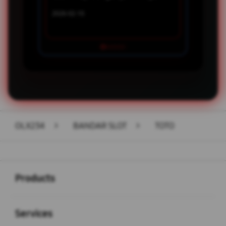
GAME SLO
2026-02-10
2026-02-08
OLX234
>
BANDAR SLOT
>
TOTO
Buka
Footer Navigation
Products
Buka
Services