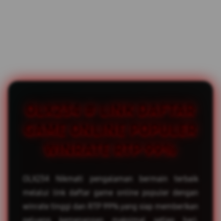
OLX234 # LINK DAFTAR
GAME ONLINE POPULER
WINRATE RTP 99%
OLX234 Nikmati pengalaman bermain terbaik
melalui link daftar game online populer dengan
winrate tinggi dan RTP 99% yang siap memberikan
peluang kemenangan maksimal setiap hari.